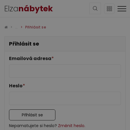
Elza
nábytek
Přihlásit se
Přihlásit se
Emailová adresa
*
Sedací soupravy
Heslo
*
Přihlásit se
Obývací pokoj
Nepamatujete si heslo?
Změnit heslo.