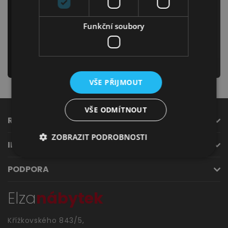
Odebírejte náš newsletter
Jídelna
Funkční soubory
a už nikdy Vám neunikne žádná novinka či akce!
odeslat
VŠE PŘIJMOUT
VŠE ODMÍTNOUT
ROZCESTNÍK
Předsíně
ZOBRAZIT PODROBNOSTI
INFORMACE
PODPORA
Elza
nábytek
Novinky
Křížkovského 843/5,