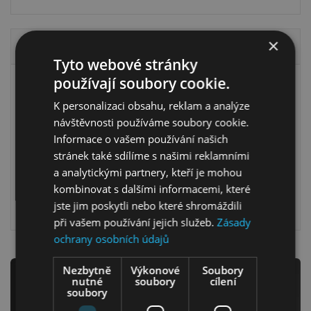
×
Registrovat
Tyto webové stránky
používají soubory cookie.
Vytvořte si účet v našem obchodě a získáte:
Ložnice
K personalizaci obsahu, reklam a analýze
Informace k zadané objednávce
návštěvnosti používáme soubory cookie.
Přístup k historii objednávek
Informace o vašem používání našich
Četné propagační akce a slevy
stránek také sdílíme s našimi reklamními
Automatické vyplňování vašich dat
a analytickými partnery, kteří je mohou
kombinovat s dalšími informacemi, které
jste jim poskytli nebo které shromáždili
Registrovat
Dětský nábytek
při vašem používání jejich služeb.
Zásady
ochrany osobních údajů
Nezbytně
Výkonové
Soubory
Newsletter
nutné
soubory
cílení
soubory