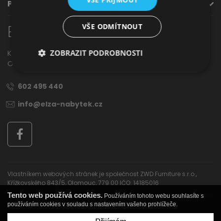
PODPORA
Jídelna
VŠE ODMÍTNOUT
Elza
nábytek
ZOBRAZIT PODROBNOSTI
Křížkovského 843/5,
Olomouc, 779 00
602 495 440
info@elza-nabytek.cz
Předsíně
Vlastníkem webových stránek je společnost ZWD Furniture s.r.o.,
Křížkovského 843/5, Olomouc, 779 00 IČO: 14185016
Tento web používá cookies.
Používáním tohoto webu souhlasíte s
používáním cookies v souladu s nastavením vašeho prohlížeče.
OSOBNÍ ÚDAJE A JEJICH OCHRANA
Novinky