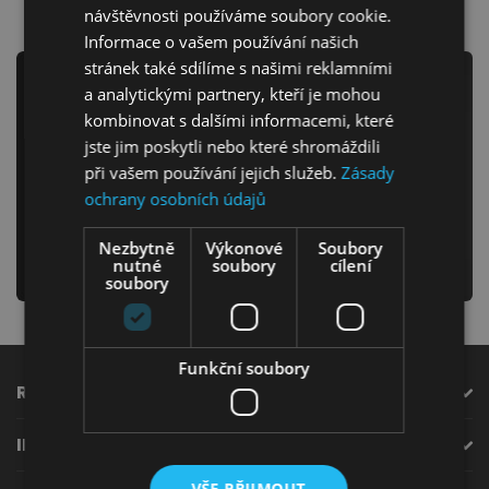
návštěvnosti používáme soubory cookie.
Informace o vašem používání našich
stránek také sdílíme s našimi reklamními
Newsletter
a analytickými partnery, kteří je mohou
kombinovat s dalšími informacemi, které
Ložnice
jste jim poskytli nebo které shromáždili
Odebírejte náš newsletter
při vašem používání jejich služeb.
Zásady
a už nikdy Vám neunikne žádná novinka či akce!
ochrany osobních údajů
Nezbytně
Výkonové
Soubory
odeslat
nutné
soubory
cílení
soubory
Dětský nábytek
Funkční soubory
ROZCESTNÍK
INFORMACE
VŠE PŘIJMOUT