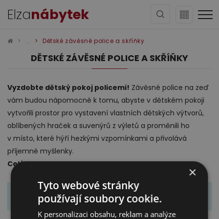
Elza
nábytek
Dětské závěsné police a skříňky
DĚTSKÉ ZÁVĚSNÉ POLICE A SKŘÍŇKY
Vyzdobte dětský pokoj policemi!
Závěsné police na zeď
vám budou nápomocné k tomu, abyste v dětském pokoji
Sedací soupravy
vytvořili prostor pro vystavení vlastních dětských výtvorů,
oblíbených hraček a suvenýrů z výletů a proměnili ho
v místo, které hýří hezkými vzpomínkami a přivolává
příjemné myšlenky.
Celý text
×
Tyto webové stránky
Seznam výsledků je prázdný.
používají soubory cookie.
Obývací pokoj
K personalizaci obsahu, reklam a analýze