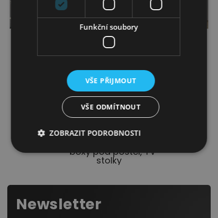
Funkční soubory
Dětské závěsné
Dětské noční stolky
police a skříňky
VŠE PŘIJMOUT
Výprodej
VŠE ODMÍTNOUT
ZOBRAZIT PODROBNOSTI
Ostatní komponenty
- boxy pod postel, TV
stolky
Newsletter