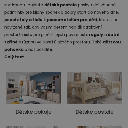
sortimentu najdete
dětské postele
poskytující vhodné
podmínky pro klidný spánek a dobrý start do nového dne,
psací stoly a židle k psacím stolům pro děti
, které jsou
navržené tak, aby vašim dětem nabídli atraktivní
prostor/místo pro plnění jejich povinností,
regály
a
šatní
Ložnice
skříně
s různou velikostí úložného prostoru. Také
dětskou
pohovku
u nás pořídíte.
Celý text
Dětský nábytek
Dětské pokoje
Dětské postele