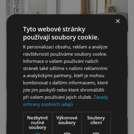
Jídelna
×
Tyto webové stránky
používají soubory cookie.
Šatní skříně
Komody
K personalizaci obsahu, reklam a analýze
návštěvnosti používáme soubory cookie.
Informace o vašem používání našich
stránek také sdílíme s našimi reklamními
Předsíně
a analytickými partnery, kteří je mohou
kombinovat s dalšími informacemi, které
jste jim poskytli nebo které shromáždili
Policové regály a
Dětské psací stoly
při vašem používání jejich služeb.
Zásady
regálové systémy
ochrany osobních údajů
Nezbytně
Výkonové
Soubory
nutné
soubory
cílení
soubory
Novinky