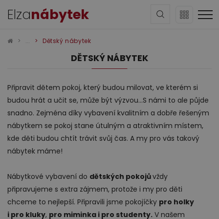
Elza
nábytek
Dětský nábytek
DĚTSKÝ NÁBYTEK
Připravit dětem pokoj, který budou milovat, ve kterém si
budou hrát a učit se, může být výzvou...S námi to ale půjde
Sedací soupravy
snadno. Zejména díky vybavení kvalitním a dobře řešeným
nábytkem se pokoj stane útulným a atraktivním místem,
kde děti budou chtít trávit svůj čas. A my pro vás takový
nábytek máme!
Nábytkové vybavení do
dětských pokojů
vždy
připravujeme s extra zájmem, protože i my pro děti
Obývací pokoj
chceme to nejlepší. Připravili jsme pokojíčky
pro holky
i pro kluky
,
pro miminka i pro studenty.
V našem