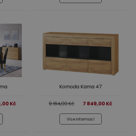
ama
Komoda Kama 47
9,00
Kč
9 164,00
Kč
7 849,00
Kč
Více informací