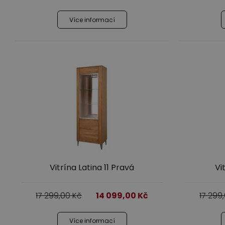
Více informací
Vitrína Latina 11 Pravá
Vi
17 299,00
Kč
14 099,00
Kč
17 299
Více informací