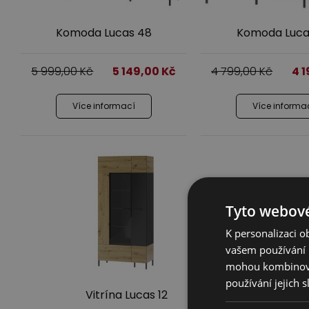
Komoda Lucas 48
Komoda Luca
5 999,00
Kč
5 149,00
Kč
4 799,00
Kč
4 
Více informací
Více informa
Tyto webové
K personalizaci 
vašem používání n
mohou kombinovat
používání jejich 
Vitrína Lucas 12
V