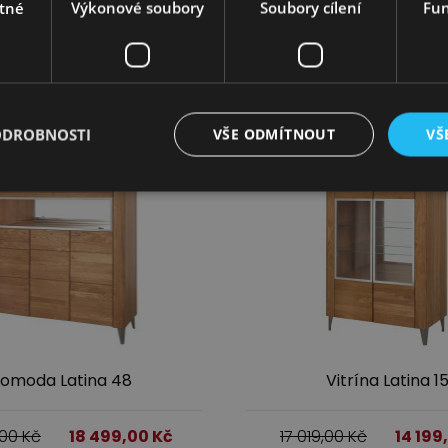
tné
Výkonové soubory
Soubory cílení
Fun
,00
Kč
4 859,00
Kč
19 599,00
Kč
16 09
Více informací
Více informací
ODROBNOSTI
VŠE ODMÍTNOUT
VŠ
omoda Latina 48
Vitrína Latina 1
,00
Kč
18 499,00
Kč
17 019,00
Kč
14 199