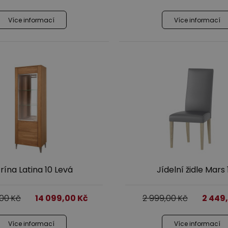
Více informací
Více informací
trína Latina 10 Levá
Jídelní židle Mars 
,00
Kč
14 099,00
Kč
2 999,00
Kč
2 449
Více informací
Více informací