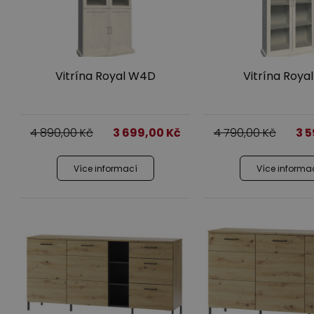
Vitrína Royal W4D
Vitrína Roya
4 890,00
Kč
3 699,00
Kč
4 790,00
Kč
3 
Více informací
Více informa