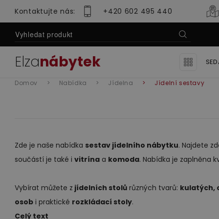
Kontaktujte nás:
+420 602 495 440
Elza
nábytek
SED
Ro
Domov
Nabídka
Jídelna
Jídelní sestavy
Se
Se
Zde je naše nabídka
sestav jídelního nábytku
. Najdete zd
Lu
součástí je také i
vitrína
a
komoda
. Nabídka je zaplněna kv
Sedací soupravy
Obývací pok
Se
Vybírat můžete z
jídelních stolů
různých tvarů:
kulatých,
Mo
osob
i praktické
rozkládací stoly
.
Celý text