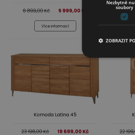
Nezbytně nu
soubory
6 899,00
Kč
5 999,00
Kč
5 999
Více informací
ZOBRAZIT P
Komoda Latina 45
K
23 198,00
Kč
19 699,00
Kč
22 199