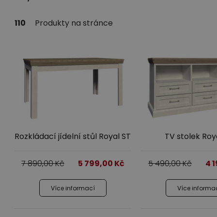
Pr
110
Produkty na stránce
P
Se
Předsíně
Kř
Ta
Rozkládací jídelní stůl Royal ST
TV stolek Roy
7 890,00
Kč
5 799,00
Kč
5 490,00
Kč
4 
Více informací
Více informa