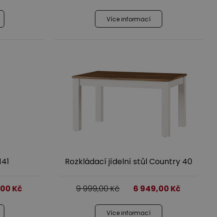
Více informací
141
Rozkládací jídelní stůl Country 40
,00
Kč
9 999,00
Kč
6 949,00
Kč
Více informací