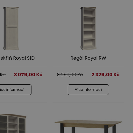
 skříň Royal S1D
Regál Royal RW
0
Kč
3 079,00
Kč
3 250,00
Kč
2 329,00
Kč
íce informací
Více informací