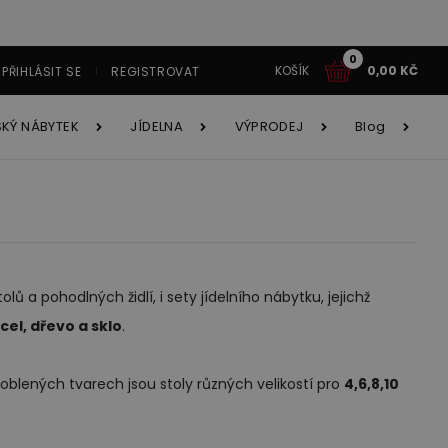
0
KOŠÍK
0,00
KČ
PŘIHLÁSIT SE
REGISTROVAT
SKÝ NÁBYTEK
JÍDELNA
VÝPRODEJ
Blog
tavy
Í
tavy AKCE!
y
lů a pohodlných židlí, i sety jídelního nábytku, jejichž
cel, dřevo a sklo
.
ětský nábytek
Jídelna
é systémy
íborníky
oblených tvarech jsou stoly různých velikostí pro
4,6,8,10
cí souprava Astola
Obývací stěna Kama