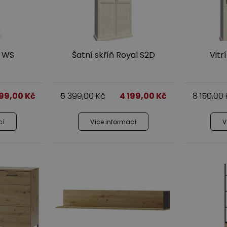
l WS
Šatní skříň Royal S2D
Vitr
599,00
Kč
5 399,00
Kč
4 199,00
Kč
8 150,00
cí
Více informací
V