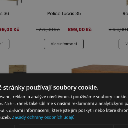
s 36
Police Lucas 35
Re
199,00
Kč
1 279,00
Kč
899,00
Kč
8 199,00
cí
Více informací
V
 stránky používají soubory cookie.
obsahu, reklam a analýze návštěvnosti používáme soubory cookie.
ašich stránek také sdílíme s našimi reklamními a analytickými par
 s dalšími informacemi, které jste jim poskytli nebo které shro
služeb.
Zásady ochrany osobních údajů
itrína Lucas 10 L/R
Rozkládací jídelní stůl 