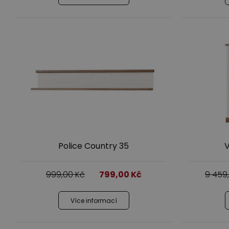
Police Country 35
V
999,00
Kč
799,00
Kč
9 459
Více informací