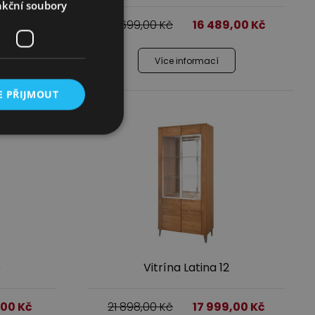
kční soubory
9,00
Kč
19 699,00
Kč
16 489,00
Kč
Více informací
E PŘIJMOUT
5
Vitrína Latina 12
,00
Kč
21 898,00
Kč
17 999,00
Kč