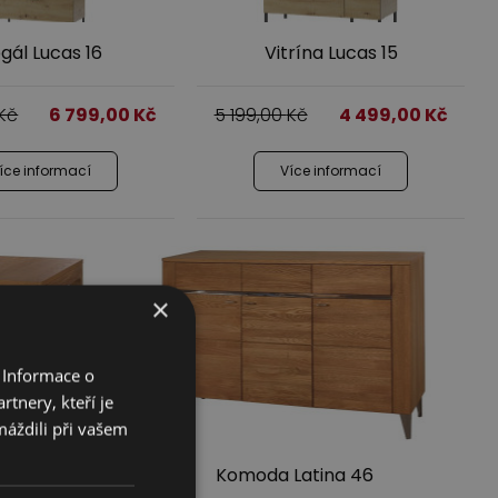
gál Lucas 16
Vitrína Lucas 15
Kč
6 799,00
Kč
5 199,00
Kč
4 499,00
Kč
íce informací
Více informací
×
 Informace o
tnery, kteří je
máždili při vašem
Latina 40
Komoda Latina 46