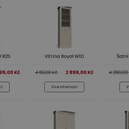
 R2S
Vitrína Royal W1D
Šatní
699,00
Kč
4 110,00
Kč
2 899,00
Kč
4 280,0
cí
Více informací
V