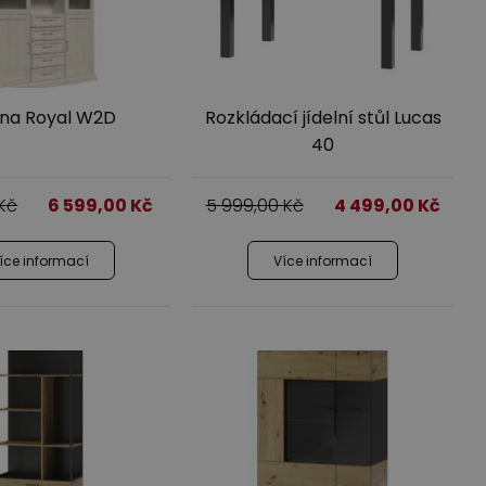
ína Royal W2D
Rozkládací jídelní stůl Lucas
40
Kč
6 599,00
Kč
5 999,00
Kč
4 499,00
Kč
íce informací
Více informací