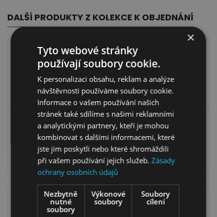
DALŠÍ PRODUKTY Z KOLEKCE K OBJEDNÁNÍ
×
Tyto webové stránky
používají soubory cookie.
K personalizaci obsahu, reklam a analýze
návštěvnosti používáme soubory cookie.
Informace o vašem používání našich
stránek také sdílíme s našimi reklamními
Vitrína Latina 11 Pravá
Vitrína Latina 12
a analytickými partnery, kteří je mohou
kombinovat s dalšími informacemi, které
17 299,00
Kč
21 898,00
Kč
jste jim poskytli nebo které shromáždili
14 099,00
Kč
17 999,00
Kč
při vašem používání jejich služeb.
Zásady
ochrany osobních údajů
Nezbytně
Výkonové
Soubory
nutné
soubory
cílení
soubory