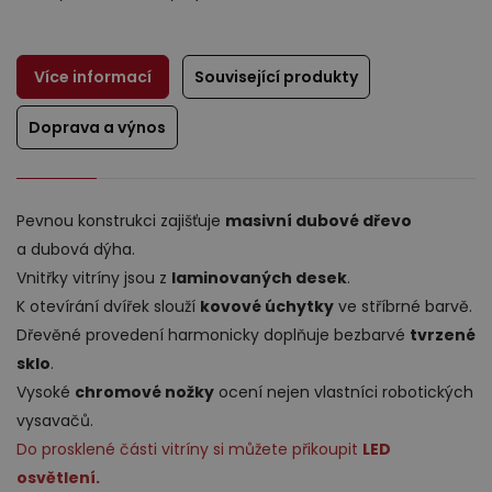
Více informací
Související produkty
Doprava a výnos
Výprodej
Pevnou konstrukci zajišťuje
masivní dubové dřevo
a dubová dýha.
Vnitřky vitríny jsou z
laminovaných desek
.
K otevírání dvířek slouží
kovové úchytky
ve stříbrné barvě.
Dřevěné provedení harmonicky doplňuje bezbarvé
tvrzené
sklo
.
Vysoké
chromové nožky
ocení nejen vlastníci robotických
vysavačů.
Do prosklené části vitríny si můžete přikoupit
LED
osvětlení.