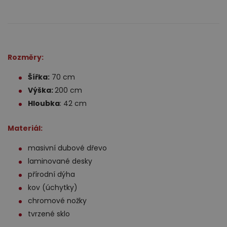
Rozměry:
Šířka:
70 cm
Výška:
200 cm
Hloubka
: 42 cm
Materiál:
masivní dubové dřevo
laminované desky
přírodní dýha
kov (úchytky)
chromové nožky
tvrzené sklo