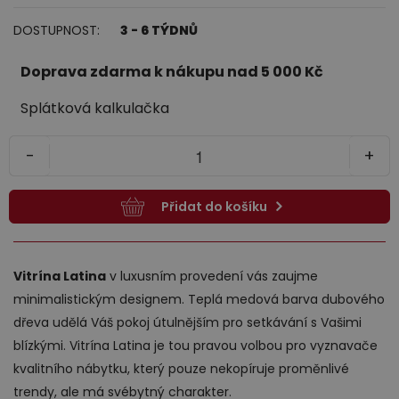
DOSTUPNOST:
3 - 6 TÝDNŮ
Jídelna
Doprava zdarma k nákupu nad 5 000 Kč
Splátková kalkulačka
-
+
Přidat do košíku
Předsíně
Vitrína Latina
v luxusním provedení vás zaujme
minimalistickým designem. Teplá medová barva dubového
dřeva udělá Váš pokoj útulnějším pro setkávání s Vašimi
blízkými. Vitrína Latina je tou pravou volbou pro vyznavače
kvalitního nábytku, který pouze nekopíruje proměnlivé
Novinky
trendy, ale má svébytný charakter.