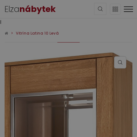
Elza
nábytek
l
Vitrína Latina 10 Levá
Sedací soupravy
Obývací pokoj