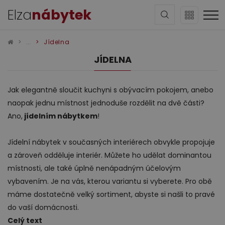
Elza
nábytek
Jídelna
JÍDELNA
Jak elegantně sloučit kuchyni s obývacím pokojem, anebo
naopak jednu místnost jednoduše rozdělit na dvě části?
Sedací soupravy
Ano,
jídelním nábytkem
!
Jídelní nábytek v současných interiérech obvykle propojuje
a zároveň odděluje interiér. Můžete ho udělat dominantou
místnosti, ale také úplně nenápadným účelovým
vybavením. Je na vás, kterou variantu si vyberete. Pro obě
máme dostatečně velký sortiment, abyste si našli to pravé
Obývací pokoj
do vaší domácnosti.
Celý text