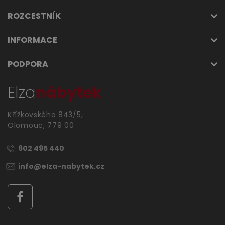
ROZCESTNÍK
INFORMACE
PODPORA
Výprodej
Elza
nábytek
Křížkovského 843/5,
Olomouc, 779 00
602 495 440
info@elza-nabytek.cz