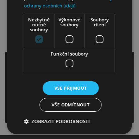
ochrany osobních údajů
Jídelna
Nezbytně
Výkonové
Soubory
nutné
soubory
cílení
soubory
Vitríny a příborníky
Funkční soubory
Newsletter
Předsíně
Odebírejte náš newsletter
VŠE PŘIJMOUT
a už nikdy Vám neunikne žádná novinka či akce!
VŠE ODMÍTNOUT
odeslat
ZOBRAZIT PODROBNOSTI
Novinky