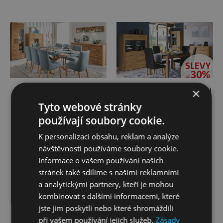
Ložnice
Jídelní sestavy
Jídelní sestavy AKCE!
×
Tyto webové stránky
používají soubory cookie.
K personalizaci obsahu, reklam a analýze
návštěvnosti používáme soubory cookie.
Dětský nábytek
Informace o vašem používání našich
stránek také sdílíme s našimi reklamními
a analytickými partnery, kteří je mohou
Jídelní stoly
Jídelní židle
kombinovat s dalšími informacemi, které
jste jim poskytli nebo které shromáždili
při vašem používání jejich služeb.
Zásady