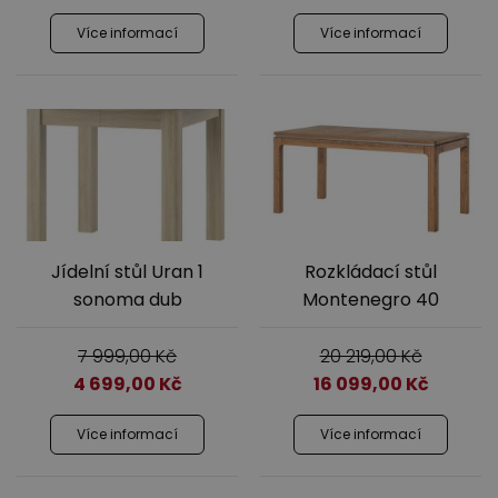
Více informací
Více informací
Jídelní stůl Uran 1
Rozkládací stůl
sonoma dub
Montenegro 40
7 999,00
Kč
20 219,00
Kč
4 699,00
Kč
16 099,00
Kč
Více informací
Více informací