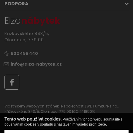
PODPORA
Elza
nábytek
Křížkovského 843/5,
Olomouc, 779 00
602 495 440
info@elza-nabytek.cz
Vlastníkem webových stránek je společnost ZWD Furniture s.r.o.,
Křížkovského 843/5, Olomouc, 779 00 IČO: 14185016
Tento web používá cookies.
Používáním tohoto webu souhlasíte s
používáním cookies v souladu s nastavením vašeho prohlížeče.
OSOBNÍ ÚDAJE A JEJICH OCHRANA