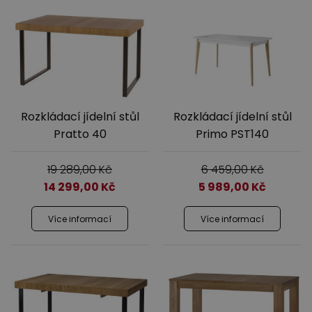
Ložnice
Rozkládací jídelní stůl
Rozkládací jídelní stůl
Pratto 40
Primo PST140
19 289,00
Kč
6 459,00
Kč
14 299,00
Kč
5 989,00
Kč
Dětský nábytek
Více informací
Více informací