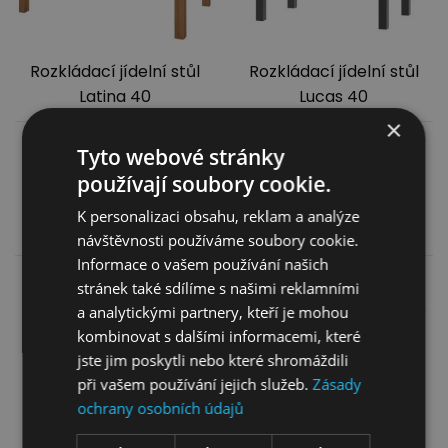
Rozkládací jídelní stůl
Rozkládací jídelní stůl
Latina 40
Lucas 40
×
19 599,00
Kč
5 999,00
Kč
Tyto webové stránky
16 099,00
Kč
4 499,00
Kč
používají soubory cookie.
K personalizaci obsahu, reklam a analýze
Více informací
Více informací
návštěvnosti používáme soubory cookie.
Informace o vašem používání našich
stránek také sdílíme s našimi reklamními
a analytickými partnery, kteří je mohou
kombinovat s dalšími informacemi, které
jste jim poskytli nebo které shromáždili
při vašem používání jejich služeb.
Zásady
ochrany osobních údajů
Jídelní stůl Uran 1 bílý
Jídelní stůl STAR 03