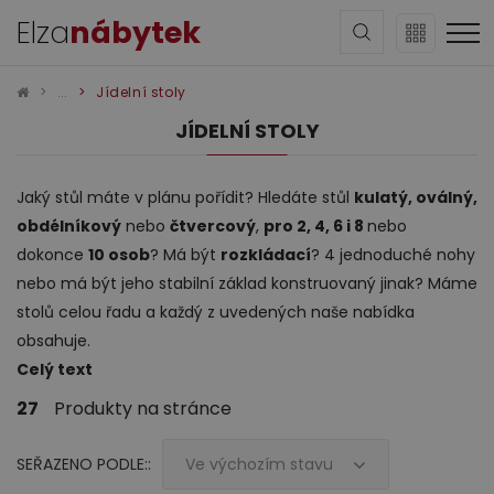
Elza
nábytek
Jídelní stoly
JÍDELNÍ STOLY
Jaký stůl máte v plánu pořídit? Hledáte stůl
kulatý, oválný,
obdélníkový
nebo
čtvercový
,
pro 2, 4, 6 i 8
nebo
Sedací soupravy
dokonce
10 osob
? Má být
rozkládací
? 4 jednoduché nohy
nebo má být jeho stabilní základ konstruovaný jinak? Máme
stolů celou řadu a každý z uvedených naše nabídka
obsahuje.
Celý text
27
Produkty na stránce
Obývací pokoj
SEŘAZENO PODLE::
Ve výchozím stavu