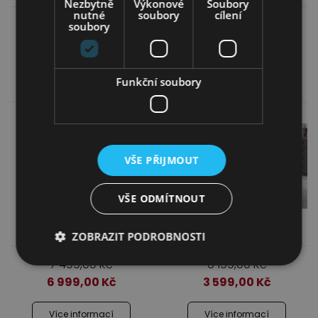
Nezbytně
Výkonové
Soubory
nutné
soubory
cílení
7 999,00
Kč
5 999,00
Kč
soubory
4 749,00
Kč
5 149,00
Kč
Více informací
Více informací
Funkční soubory
VŠE PŘIJMOUT
VŠE ODMÍTNOUT
Jídelní stůl Indus
Jídelní stůl Orion 2
ZOBRAZIT PODROBNOSTI
7 499,00
Kč
6 199,00
Kč
6 999,00
Kč
3 599,00
Kč
Více informací
Více informací