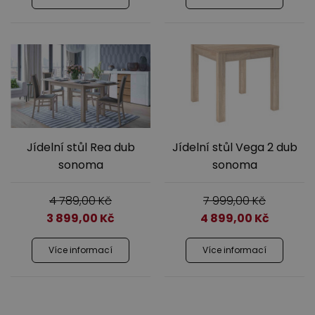
Jídelní stůl Rea dub
Jídelní stůl Vega 2 dub
sonoma
sonoma
4 789,00
Kč
7 999,00
Kč
3 899,00
Kč
4 899,00
Kč
Více informací
Více informací