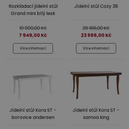
Rozkládací jídelní stůl
Jídelní stůl Cozy 39
Grand mini bílý lesk
10 000,00
Kč
26 199,00
Kč
7 949,00
Kč
23 599,00
Kč
Více informací
Více informací
Jídelní stůl Kora ST -
Jídelní stůl Kora ST -
borovice andersen
samoa king