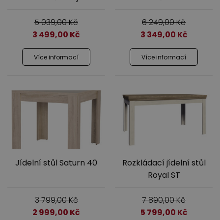
5 039,00
Kč
6 249,00
Kč
3 499,00
Kč
3 349,00
Kč
Více informací
Více informací
Výprodej
Jídelní stůl Saturn 40
Rozkládací jídelní stůl
Royal ST
3 799,00
Kč
7 890,00
Kč
2 999,00
Kč
5 799,00
Kč