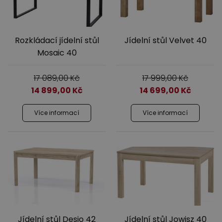
Jídelna
Rozkládací jídelní stůl
Jídelní stůl Velvet 40
Mosaic 40
17 089,00
Kč
17 999,00
Kč
14 899,00
Kč
14 699,00
Kč
Více informací
Více informací
Předsíně
Novinky
Jídelní stůl Desjo 42
Jídelní stůl Jowisz 40