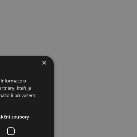
kříňky
Kč
38 190,00
74 145,00
Kč
Kč
61 139,00
Kč
ce informací
Více informací
xy pod
Výprodej
×
 Informace o
tnery, kteří je
máždili při vašem
kční soubory