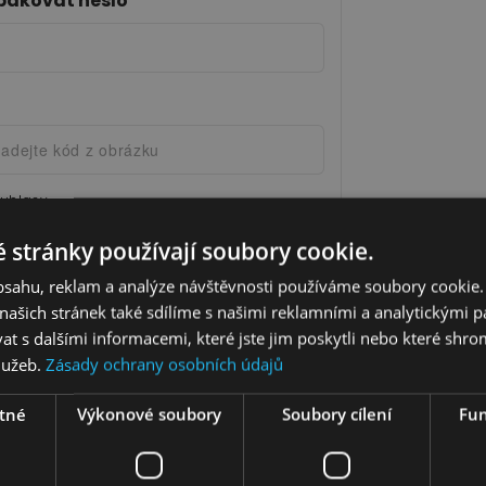
pakovat heslo
*
o každodenní spaní
Zrcadla
Dětské závěsné police a s
Nástěnné police
40 000,00
ohovky
Komody
Dětské noční stolky
Ví
Ostatní komponenty - bo
dací soupravy z pravé kůže
Police
Novinky
postel, TV stolky
esla
ouhlasy.
burety
*
 stránky používají soubory cookie.
dajů.
.
*
obsahu, reklam a analýze návštěvnosti používáme soubory cookie.
ašich stránek také sdílíme s našimi reklamními a analytickými par
 s dalšími informacemi, které jste jim poskytli nebo které shro
Vytvořit účet
služeb.
Zásady ochrany osobních údajů
tné
Výkonové soubory
Soubory cílení
Fun