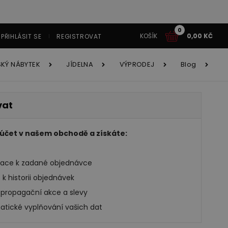
0
KOŠÍK
0,00
KČ
PŘIHLÁSIT SE
REGISTROVAT
SKÝ NÁBYTEK
JÍDELNA
VÝPRODEJ
Blog
tavy
vat
Í
tavy AKCE!
y
 účet v našem obchodě a získáte:
mace k zadané objednávce
ětský nábytek
Jídelna
 k historii objednávek
é systémy
íborníky
propagační akce a slevy
cí souprava Astola
Obývací stěna Velvet
tické vyplňování vašich dat