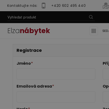
Kontaktujte nás:
+420 602 495 440
Elza
nábytek
SED
Domov
Uživatelská zóna
Registrace
Ro
Registrace
Se
Jméno
*
Př
Se
Lu
Sedací soupravy
Obývací pok
Emailová adresa
*
Op
Se
Mo