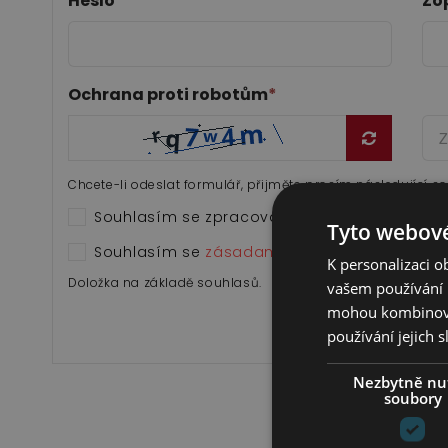
Heslo
*
Zo
Pr
P
Ochrana proti robotům
*
Se
Předsíně
Kř
Chcete-li odeslat formulář, přijměte prosím následující s
Ta
Souhlasím se zpracováním osobních údajů.
Tyto webové
Souhlasím se
zásadami ochrany osobních ú
K personalizaci 
Doložka na základě souhlasů.
vašem používání n
mohou kombinovat
používání jejich 
Nezbytně nu
soubory