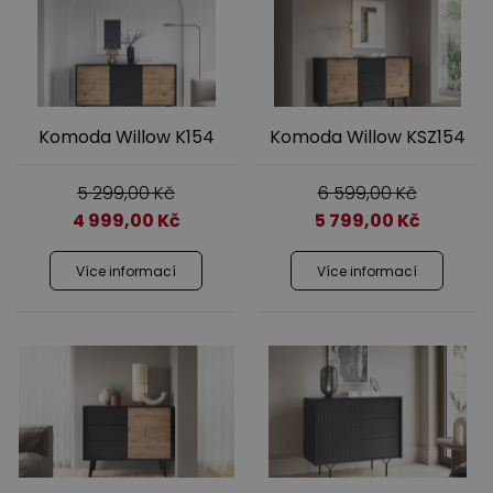
Komoda Willow K154
Komoda Willow KSZ154
Výprodej
5 299,00
Kč
6 599,00
Kč
4 999,00
Kč
5 799,00
Kč
Více informací
Více informací