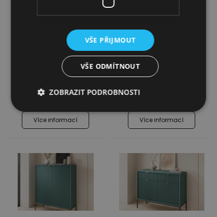
VŠE PŘIJMOUT
Komoda Nova KSZ104
Komoda Nova KSZ154
- černá
- černá
VŠE ODMÍTNOUT
5 399,00
Kč
7 399,00
Kč
ZOBRAZIT PODROBNOSTI
5 159,00
Kč
7 129,00
Kč
Více informací
Více informací