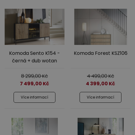
Komoda Sento K154 -
Komoda Forest KSZ106
černá + dub wotan
8 299,00
Kč
4 499,00
Kč
7 499,00
Kč
4 399,00
Kč
Více informací
Více informací