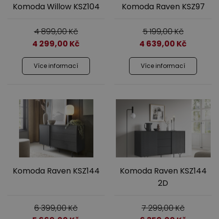
Komoda Willow KSZ104
Komoda Raven KSZ97
4 899,00
Kč
5 199,00
Kč
4 299,00
Kč
4 639,00
Kč
Více informací
Více informací
Komoda Raven KSZ144
Komoda Raven KSZ144
2D
6 399,00
Kč
7 299,00
Kč