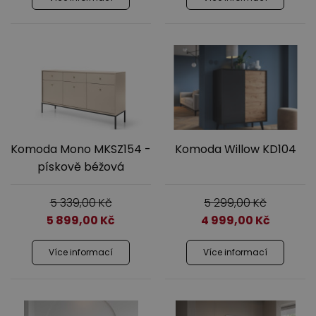
Jídelna
Komoda Mono MKSZ154 -
Komoda Willow KD104
pískově béžová
Předsíně
5 339,00
Kč
5 299,00
Kč
5 899,00
Kč
4 999,00
Kč
Více informací
Více informací
Novinky