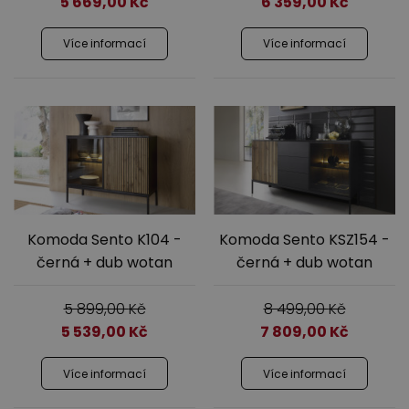
5 669,00
Kč
6 359,00
Kč
Více informací
Více informací
Komoda Sento K104 -
Komoda Sento KSZ154 -
černá + dub wotan
černá + dub wotan
5 899,00
Kč
8 499,00
Kč
5 539,00
Kč
7 809,00
Kč
Více informací
Více informací