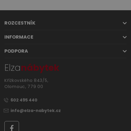
ROZCESTNÍK
INFORMACE
PODPORA
Elza
nábytek
Křížkovského 843/5,
Olomouc, 779 00
602 495 440
info@elza-nabytek.cz