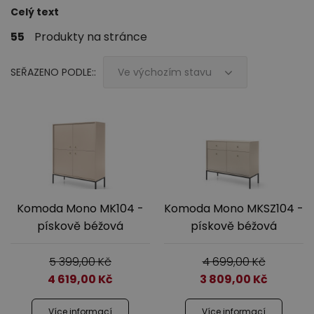
Celý text
55
Produkty na stránce
SEŘAZENO PODLE::
Ve výchozím stavu
Ložnice
Komoda Mono MK104 -
Komoda Mono MKSZ104 -
Dětský nábytek
pískově béžová
pískově béžová
5 399,00
Kč
4 699,00
Kč
4 619,00
Kč
3 809,00
Kč
Více informací
Více informací