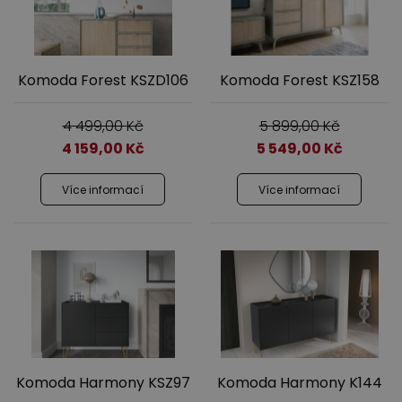
Komoda Forest KSZD106
Komoda Forest KSZ158
4 499,00
Kč
5 899,00
Kč
4 159,00
Kč
5 549,00
Kč
Více informací
Více informací
Komoda Harmony KSZ97
Komoda Harmony K144