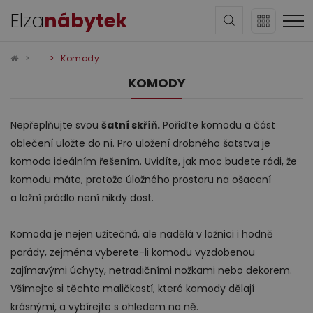
Elza
nábytek
Komody
KOMODY
Nepřeplňujte svou
šatní skříň.
Pořiďte komodu a část
oblečení uložte do ní. Pro uložení drobného šatstva je
Sedací soupravy
komoda ideálním řešením. Uvidíte, jak moc budete rádi, že
komodu máte, protože úložného prostoru na ošacení
a ložní prádlo není nikdy dost.
Komoda je nejen užitečná, ale nadělá v ložnici i hodně
parády, zejména vyberete-li komodu vyzdobenou
zajímavými úchyty, netradičními nožkami nebo dekorem.
Obývací pokoj
Všímejte si těchto maličkostí, které komody dělají
krásnými, a vybírejte s ohledem na ně.