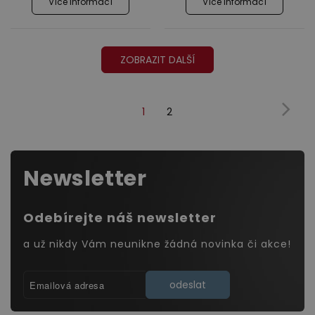
Více informací
Více informací
ZOBRAZIT DALŠÍ
1
2
(Současnost,
Další
dárek)
Newsletter
Odebírejte náš newsletter
a už nikdy Vám neunikne žádná novinka či akce!
odeslat