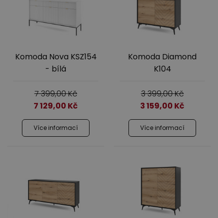
Komoda Nova KSZ154
Komoda Diamond
- bílá
K104
7 399,00
Kč
3 399,00
Kč
7 129,00
Kč
3 159,00
Kč
Více informací
Více informací