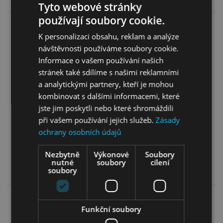
Tyto webové stránky
používají soubory cookie.
K personalizaci obsahu, reklam a analýze
návštěvnosti používáme soubory cookie.
Informace o vašem používání našich
stránek také sdílíme s našimi reklamními
a analytickými partnery, kteří je mohou
Komoda Boho KD97
Komoda Nova K104 -
kombinovat s dalšími informacemi, které
černá
jste jim poskytli nebo které shromáždili
při vašem používání jejich služeb.
Zásady
4 299,00
Kč
6 499,00
Kč
ochrany osobních údajů
3 869,00
Kč
6 249,00
Kč
Nezbytně
Výkonové
Soubory
nutné
soubory
cílení
Více informací
Více informací
soubory
Funkční soubory