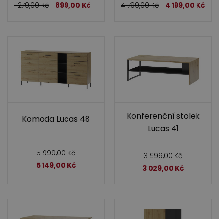
1 279,00
Kč
899,00
Kč
4 799,00
Kč
4 199,00
Kč
Konferenční stolek
Komoda Lucas 48
Lucas 41
5 999,00
Kč
3 999,00
Kč
5 149,00
Kč
3 029,00
Kč