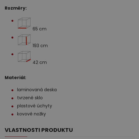
Rozměry:
65 cm
193 cm
42 cm
Materiál:
laminovaná deska
tvrzené sklo
plastové úchyty
kovové nožky
VLASTNOSTI PRODUKTU