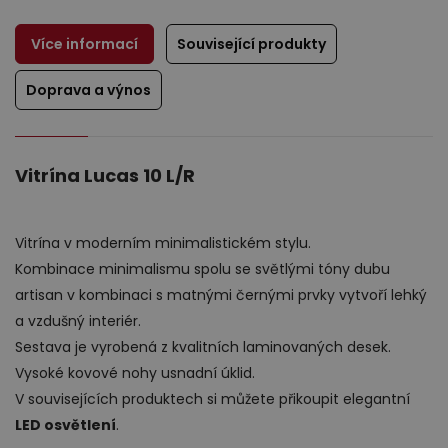
Více informací
Související produkty
Doprava a výnos
Výprodej
Vitrína Lucas 10 L/R
Vitrína v moderním minimalistickém stylu.
Kombinace minimalismu spolu se světlými tóny dubu
artisan v kombinaci s matnými černými prvky vytvoří lehký
a vzdušný interiér.
Sestava je vyrobená z kvalitních laminovaných desek.
Vysoké kovové nohy usnadní úklid.
V souvisejících produktech si můžete přikoupit elegantní
LED osvětlení
.