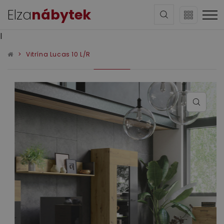
Elza
nábytek
l
Vitrína Lucas 10 L/R
Sedací soupravy
Obývací pokoj