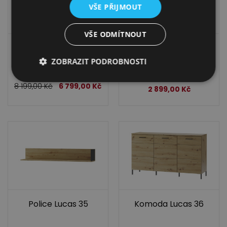
VŠE PŘIJMOUT
VŠE ODMÍTNOUT
TV stolek Lucas 25
Regál Lucas 16
ZOBRAZIT PODROBNOSTI
3 350,00
Kč
8 199,00
Kč
6 799,00
Kč
2 899,00
Kč
Police Lucas 35
Komoda Lucas 36