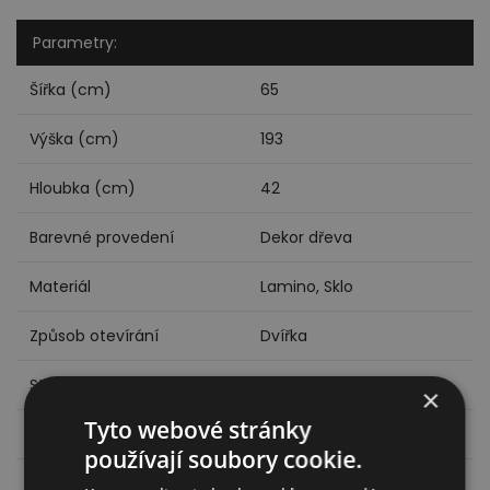
Parametry:
Šířka (cm)
65
Výška (cm)
193
Hloubka (cm)
42
Barevné provedení
Dekor dřeva
Materiál
Lamino, Sklo
Způsob otevírání
Dvířka
Styl
Moderní, Rustikální
×
Tyto webové stránky
Záruční lhůta
24 měsíců
používají soubory cookie.