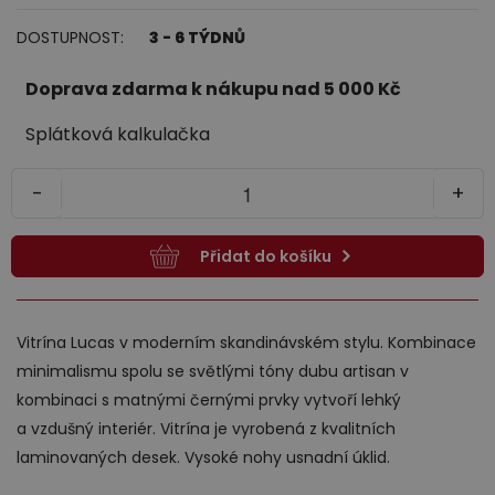
DOSTUPNOST:
3 - 6 TÝDNŮ
Jídelna
Doprava zdarma k nákupu nad 5 000 Kč
Splátková kalkulačka
-
+
Přidat do košíku
Předsíně
Vitrína Lucas v moderním skandinávském stylu. Kombinace
minimalismu spolu se světlými tóny dubu artisan v
kombinaci s matnými černými prvky vytvoří lehký
a vzdušný interiér. Vitrína je vyrobená z kvalitních
laminovaných desek. Vysoké nohy usnadní úklid.
Novinky