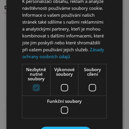
K personalizaci obsahu, reklam a analýze
DALŠÍ PRODUKTY Z KOLEKCE K OBJEDNÁNÍ
návštěvnosti používáme soubory cookie.
Informace o vašem používání našich
stránek také sdílíme s našimi reklamními
a analytickými partnery, kteří je mohou
kombinovat s dalšími informacemi, které
jste jim poskytli nebo které shromáždili
při vašem používání jejich služeb.
Zásady
ochrany osobních údajů
Vitrína Lucas 12
Vitrína Lucas 15
Nezbytně
Výkonové
Soubory
nutné
soubory
cílení
soubory
6 899,00
Kč
5 199,00
Kč
5 999,00
Kč
4 499,00
Kč
Funkční soubory