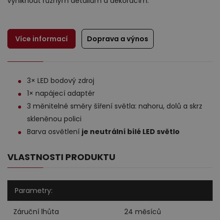
vyniknout různým detailům a dekoracím.
Více informací
Doprava a výnos
3× LED bodový zdroj
Výprodej
1× napájecí adaptér
3 měnitelné směry šíření světla: nahoru, dolů a skrz
skleněnou polici
Barva osvětlení
je neutrální bílé LED světlo
VLASTNOSTI PRODUKTU
Parametry:
Záruční lhůta
24 měsíců