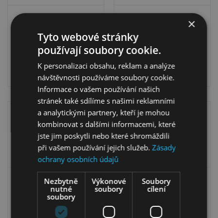
1× LED světlo se
2× LED klips na
×
senzorem 2-L-BC-1-
skleněnou polici 3-L-
Tyto webové stránky
0150-01
BC-2-0070-03
používají soubory cookie.
K personalizaci obsahu, reklam a analýze
1 200,00
Kč
1 099,00
Kč
399,00
Kč
návštěvnosti používáme soubory cookie.
Informace o vašem používání našich
stránek také sdílíme s našimi reklamními
a analytickými partnery, kteří je mohou
kombinovat s dalšími informacemi, které
jste jim poskytli nebo které shromáždili
při vašem používání jejich služeb.
Zásady
ochrany osobních údajů
2× LED bod do
2× LED bod do
Nezbytně
Výkonové
Soubory
nutné
soubory
cílení
skleněné police 3-L-
skleněné police 3-L-
soubory
BC-2-0000-01
BN-2-0000-01