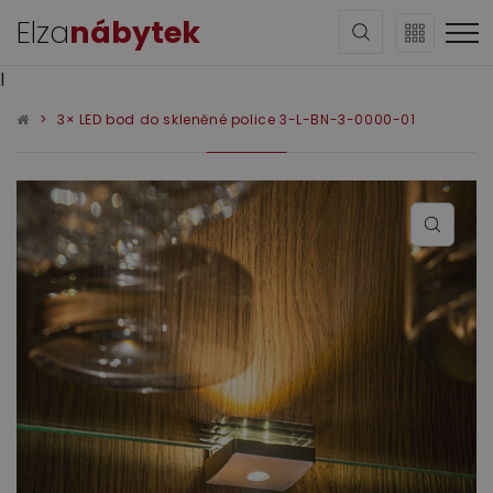
Elza
nábytek
l
3× LED bod do skleněné police 3-L-BN-3-0000-01
Sedací soupravy
Obývací pokoj