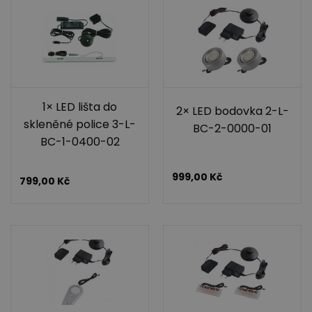
1× LED lišta do
2× LED bodovka 2-L-
skleněné police 3-L-
BC-2-0000-01
BC-1-0400-02
999,00
Kč
799,00
Kč