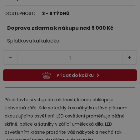
Jídelna
DOSTUPNOST:
3 - 6 TÝDNŮ
Doprava zdarma k nákupu nad 5 000 Kč
Splátková kalkulačka
-
+
Přidat do košíku
Předsíně
Představte si vstup do místnosti, kterou obklopuje
úchvatná záře. Kde se každý kus nábytku stává plátnem
okouzlujícího osvětlení. LED osvětlení proměňuje běžné
skříně, police a šatníky v zářící umělecká díla. LED
osvětlením krásně prozáříte Váš nábytek a nechá tak
Novinky