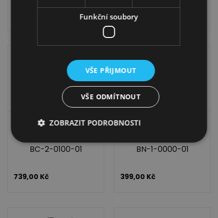
900,00
Kč
549,00
Kč
Funkční soubory
VŠE PŘIJMOUT
VŠE ODMÍTNOUT
ZOBRAZIT PODROBNOSTI
2× LED lišta do
1× LED bod do
skleněné police 3-L-
skleněné police 3-L-
BC-2-0100-01
BN-1-0000-01
739,00
Kč
399,00
Kč