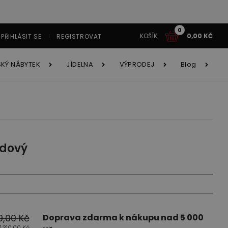
0
KOŠÍK
0,00
KČ
PŘIHLÁSIT SE
REGISTROVAT
SKÝ NÁBYTEK
JÍDELNA
VÝPRODEJ
Blog
tavy
Í
tavy AKCE!
y
ádový
ětský nábytek
Jídelna
é systémy
íborníky
cí souprava Astola
Obývací stěna Kama
9,00
Kč
Doprava zdarma k nákupu nad 5 000
7 310,00
Kč