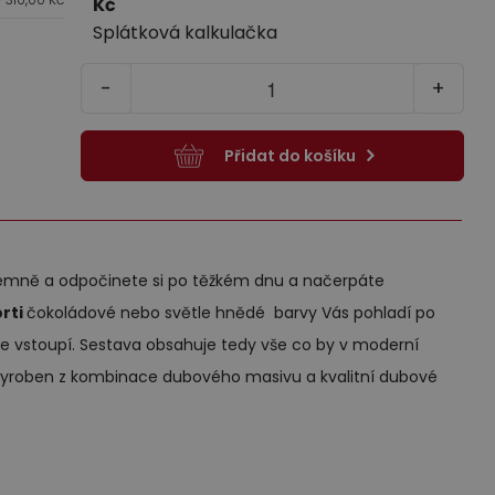
kříňky
Kč
38 190,00
36 072,00
Kč
Kč
30 049,00
Kč
Kč
Splátková kalkulačka
ce informací
Více informací
-
+
xy pod
Výprodej
Přidat do košíku
íjemně a odpočinete si po těžkém dnu a načerpáte
rti
čokoládové nebo světle hnědé barvy Vás pohladí po
je vstoupí. Sestava obsahuje tedy vše co by v moderní
 vyroben z kombinace dubového masivu a kvalitní dubové