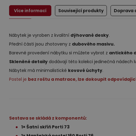
Více informací
Související produkty
Doprava 
Nábytek je vyroben z kvalitní
dýhované desky
.
Přední části jsou zhotoveny z
dubového masivu.
Barevné provedení nábytku si můžete vybrat z
antického 
Skleněné detaily
dodávají této kolekci jedinečná nádech l
Nábytek má minimalistické
kovové úchyty
.
Postel je
bez roštu a matrace, lze dokoupit odpovídající
Sestava se skládá z komponentů:
1× Šatní skříň Porti 73
1× Manželská postel 160 Porti 76