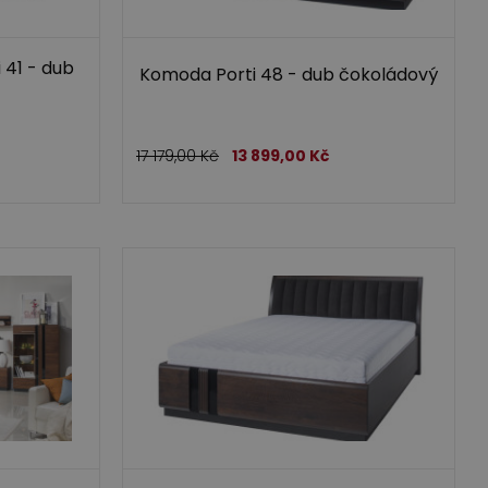
 41 - dub
Komoda Porti 48 - dub čokoládový
17 179,00
Kč
13 899,00
Kč