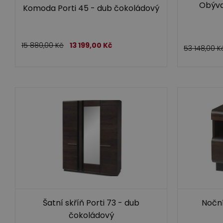
Obýva
Komoda Porti 45 - dub čokoládový
15 880,00
Kč
13 199,00
Kč
53 148,00
K
Šatní skříň Porti 73 - dub
Noční
čokoládový