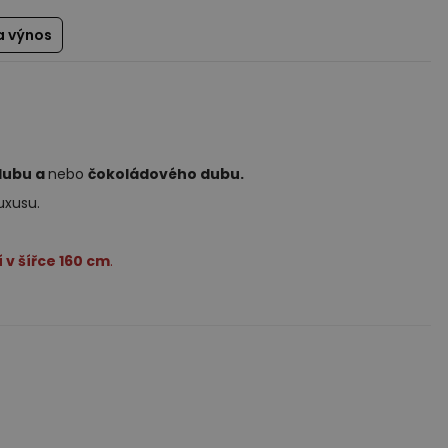
a výnos
dubu a
nebo
čokoládového dubu.
uxusu.
 v šířce 160 cm
.