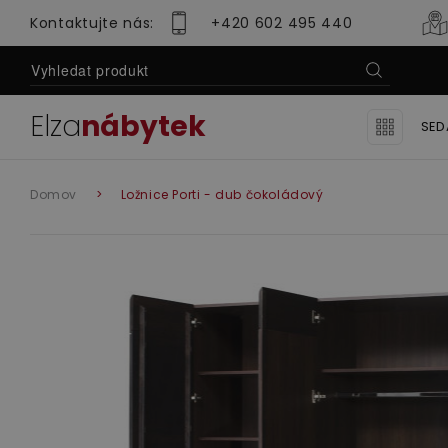
Kontaktujte nás:
+420 602 495 440
Elza
nábytek
SED
l
Ro
Domov
Ložnice Porti - dub čokoládový
Se
Se
Lu
Sedací soupravy
Obývací pok
Se
Mo