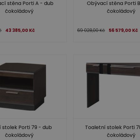
cí stěna Porti A - dub
Obývací stěna Porti B
čokoládový
čokoládový
č
43 385,00
Kč
69 028,00
Kč
56 579,00
Kč
 stolek Porti 79 - dub
Toaletní stolek Porti 
čokoládový
čokoládový