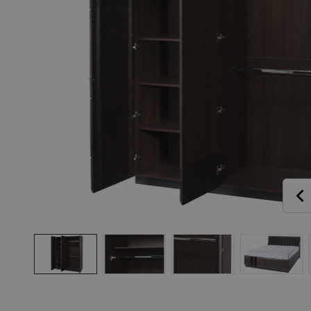
Pr
P
Se
Předsíně
Kř
Ta