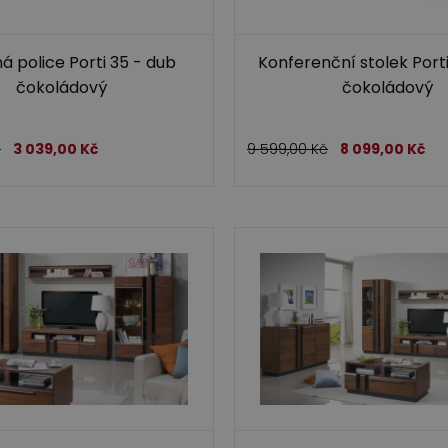
á police Porti 35 - dub
Konferenční stolek Porti
čokoládový
čokoládový
č
3 039,00
Kč
9 599,00
Kč
8 099,00
Kč