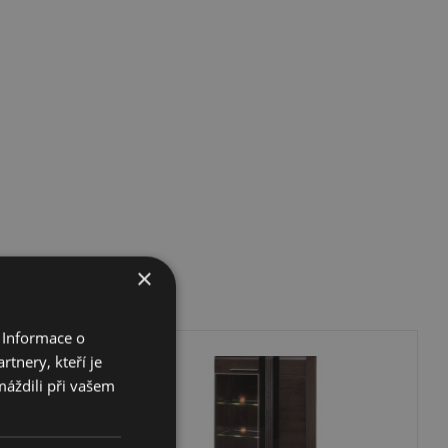
×
 Informace o
tnery, kteří je
máždili při vašem