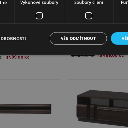
tné
Výkonové soubory
Soubory cílení
Fun
na Porti 11 pravá - dub
Vitrína Porti 12 - dub č
ODROBNOSTI
VŠE ODMÍTNOUT
VŠ
čokoládový
18 390,00
Kč
15 499,00
Kč
č
11 599,00
Kč