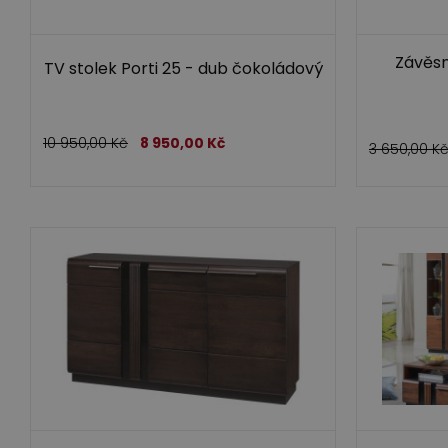
Závěsn
TV stolek Porti 25 - dub čokoládový
10 950,00
Kč
8 950,00
Kč
3 650,00
K