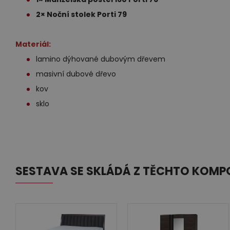
2× Noční stolek Porti 79
Materiál:
lamino dýhované dubovým dřevem
masivní dubové dřevo
kov
sklo
SESTAVA SE SKLÁDÁ Z TĚCHTO KOM