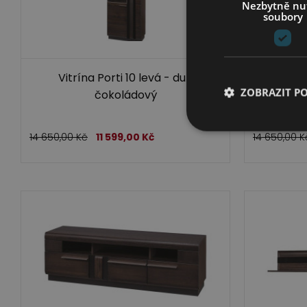
Nezbytně nu
soubory
Vitrína Porti 10 levá - dub
Vitrí
ZOBRAZIT P
čokoládový
14 650,00
Kč
11 599,00
Kč
14 650,00
K