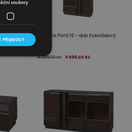
kční soubory
okoládový
Vitrína Porti 15 - dub čokoládový
E PŘIJMOUT
14 299,00
Kč
11 699,00
Kč