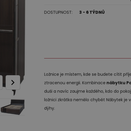
o každodenní spaní
Zrcadla
Dětské závěsné police a s
Nástěnné police
40 000,00
DOSTUPNOST:
3 - 6 TÝDNŮ
ohovky
Komody
Dětské noční stolky
Ví
Ostatní komponenty - bo
dací soupravy z pravé kůže
Police
Novinky
postel, TV stolky
esla
burety
Ložnice je místem, kde se budete cítit př
ztracenou energii. Kombinace
nábytku Po
duši a navíc zaujme každého, kdo do poko
ložnici zkrátka nemělo chybět Nábytek je
dýhy.