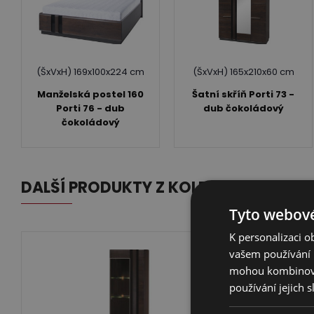
(ŠxVxH) 169x100x224 cm
(ŠxVxH) 165x210x60 cm
Manželská postel 160
Šatní skříň Porti 73 -
Porti 76 - dub
dub čokoládový
čokoládový
DALŠÍ PRODUKTY Z KOLEKCE K OBJED
Tyto webové
K personalizaci 
vašem používání n
mohou kombinovat
používání jejich 