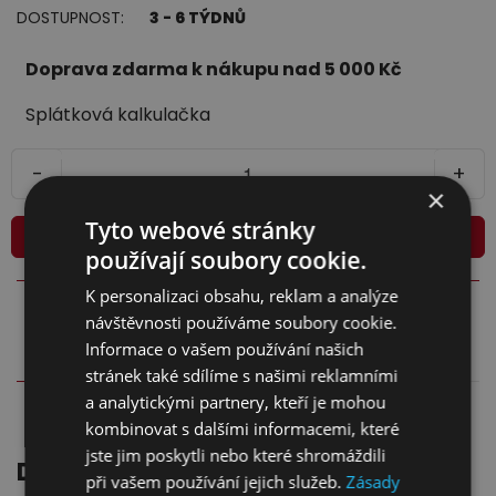
DOSTUPNOST:
3 - 6 TÝDNŮ
Jídelna
Doprava zdarma k nákupu nad 5 000 Kč
Splátková kalkulačka
-
+
×
Tyto webové stránky
Přidat do košíku
používají soubory cookie.
Předsíně
K personalizaci obsahu, reklam a analýze
návštěvnosti používáme soubory cookie.
Informace o vašem používání našich
stránek také sdílíme s našimi reklamními
a analytickými partnery, kteří je mohou
kombinovat s dalšími informacemi, které
jste jim poskytli nebo které shromáždili
DOPORUČUJEME
Novinky
při vašem používání jejich služeb.
Zásady