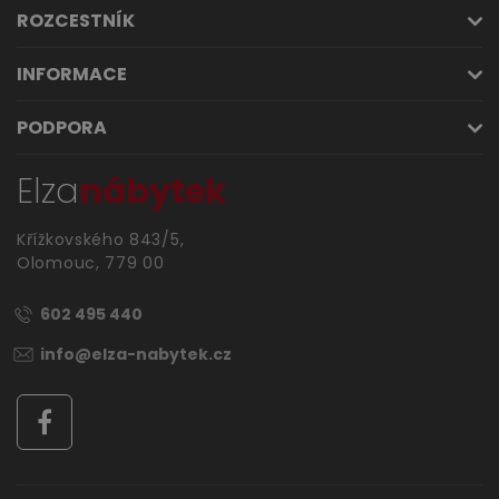
ROZCESTNÍK
INFORMACE
PODPORA
Elza
nábytek
Křížkovského 843/5,
Olomouc, 779 00
602 495 440
info@elza-nabytek.cz