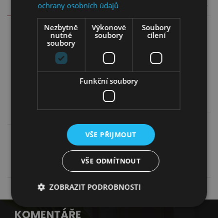
ochrany osobních údajů
Nezbytně
Výkonové
Soubory
nutné
soubory
cílení
soubory
Funkční soubory
Výprodej
Regál Vievien 14
Regál Royal RW
3 250,00
Kč
VŠE PŘIJMOUT
4 499,00
Kč
2 329,00
Kč
Více informací
Více informací
VŠE ODMÍTNOUT
ZOBRAZIT PODROBNOSTI
KOMENTÁŘE