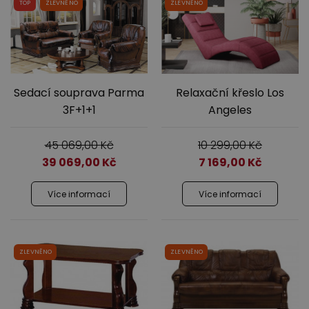
TOP
ZLEVNĚNO
ZLEVNĚNO
Jídelna
Sedací souprava Parma
Relaxační křeslo Los
3F+1+1
Angeles
45 069,00
Kč
10 299,00
Kč
39 069,00
Kč
7 169,00
Kč
Předsíně
Více informací
Více informací
ZLEVNĚNO
ZLEVNĚNO
Novinky