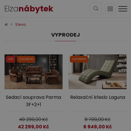
Elza
nábytek
Sleva
VYPRODEJ
TOP
ZLEVNĚNO
ZLEVNĚNO
Sedací soupravy
Sedací souprava Parma
Relaxační křeslo Laguna
3F+2+1
49 299,00
Kč
8 799,00
Kč
Obývací pokoj
42 299,00
Kč
6 949,00
Kč