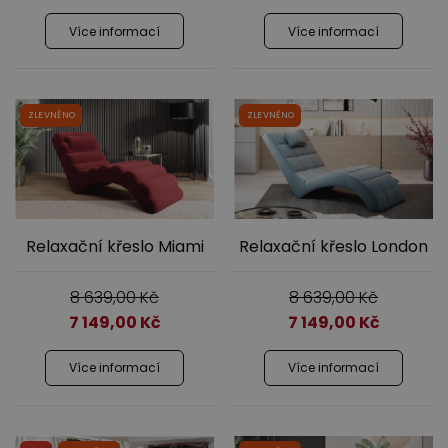
Více informací
Více informací
ZLEVNĚNO
ZLEVNĚNO
Ložnice
Relaxační křeslo Miami
Relaxační křeslo London
8 639,00
Kč
8 639,00
Kč
Dětský nábytek
7 149,00
Kč
7 149,00
Kč
Více informací
Více informací