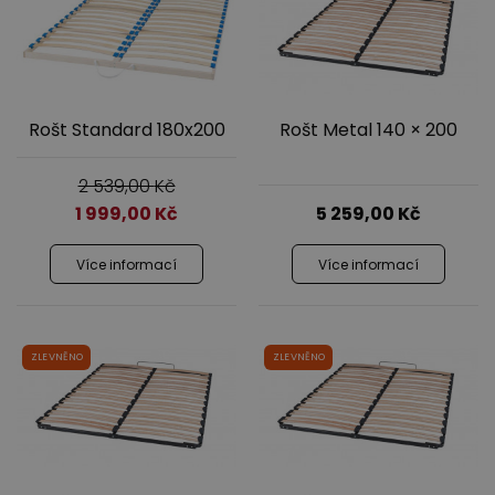
Rošt Standard 180x200
Rošt Metal 140 × 200
2 539,00
Kč
1 999,00
Kč
5 259,00
Kč
Více informací
Více informací
ZLEVNĚNO
ZLEVNĚNO