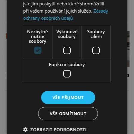
jste jim poskytli nebo které shromáždili
při vašem používání jejich služeb.
Zásady
Více informací
Více informací
ochrany osobních údajů
Nezbytně
Výkonové
Soubory
nutné
soubory
cílení
ZLEVNĚNO
ZLEVNĚNO
soubory
Funkční soubory
Kožená pohovka Parma
Rohová sedací souprava
3
Selva L
VŠE PŘIJMOUT
25 749,00
Kč
35 699,00
Kč
21 750,00
Kč
29 879,00
Kč
VŠE ODMÍTNOUT
Více informací
Více informací
ZOBRAZIT PODROBNOSTI