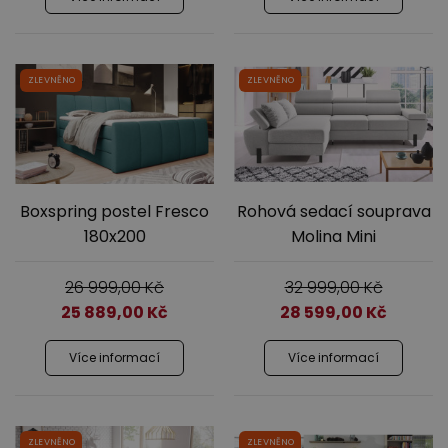
ZLEVNĚNO
ZLEVNĚNO
Boxspring postel Fresco
Rohová sedací souprava
180x200
Molina Mini
26 999,00
Kč
32 999,00
Kč
25 889,00
Kč
28 599,00
Kč
Více informací
Více informací
ZLEVNĚNO
ZLEVNĚNO