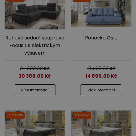
Rohová sedací souprava
Pohovka Oslo
Focus L s elektrickým
výsuvem
37 999,00
Kč
18 590,00
Kč
30 389,00
Kč
14 899,00
Kč
Více informací
Více informací
ZLEVNĚNO
ZLEVNĚNO