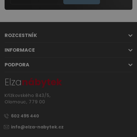
ROZCESTNÍK
INFORMACE
PODPORA
Elza
nábytek
Křížkovského 843/5,
Olomouc, 779 00
602 495 440
info@elza-nabytek.cz