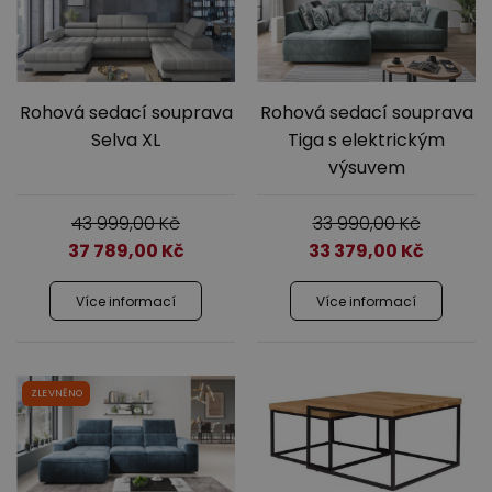
Rohová sedací souprava
Rohová sedací souprava
Selva XL
Tiga s elektrickým
výsuvem
43 999,00
Kč
33 990,00
Kč
37 789,00
Kč
33 379,00
Kč
Více informací
Více informací
ZLEVNĚNO