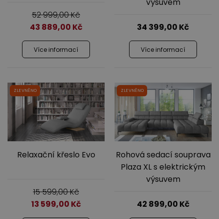
výsuvem
52 999,00
Kč
43 889,00
Kč
34 399,00
Kč
Více informací
Více informací
ZLEVNĚNO
ZLEVNĚNO
Relaxační křeslo Evo
Rohová sedací souprava
Plaza XL s elektrickým
výsuvem
15 599,00
Kč
13 599,00
Kč
42 899,00
Kč