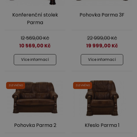
Konferenční stolek
Pohovka Parma 3F
Parma
12 569,00
Kč
22 999,00
Kč
10 569,00
Kč
19 999,00
Kč
Výprodej
Více informací
Více informací
ZLEVNĚNO
ZLEVNĚNO
Pohovka Parma 2
Křeslo Parma 1