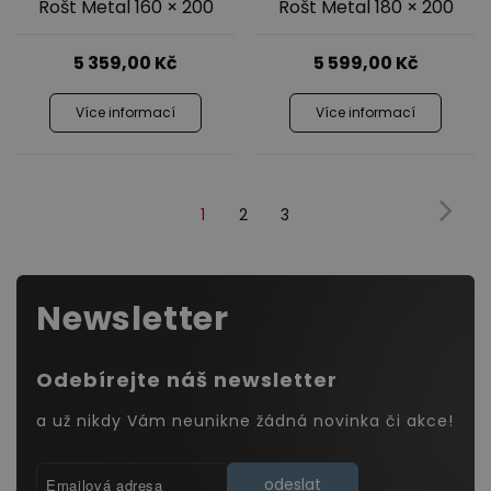
Rošt Metal 160 × 200
Rošt Metal 180 × 200
5 359,00
Kč
5 599,00
Kč
Více informací
Více informací
1
2
3
(Současnost,
Další
dárek)
Newsletter
Odebírejte náš newsletter
a už nikdy Vám neunikne žádná novinka či akce!
odeslat