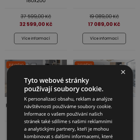
180x200
37 599,00
Kč
19 089,00
Kč
32 599,00
Kč
17 089,00
Kč
Více informací
Více informací
ZLEVNĚNO
ZLEVNĚNO
×
Tyto webové stránky
používají soubory cookie.
K personalizaci obsahu, reklam a analýze
Rohová sedací souprava
Pohovka Sweet
návštěvnosti používáme soubory cookie.
Livio
Informace o vašem používání našich
stránek také sdílíme s našimi reklamními
a analytickými partnery, kteří je mohou
25 899,00
Kč
23 510,00
Kč
kombinovat s dalšími informacemi, které
24 239,00
Kč
17 889,00
Kč