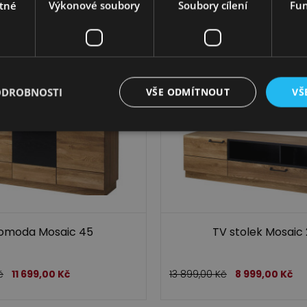
tné
Výkonové soubory
Soubory cílení
Fun
č
13 799,00
Kč
28 999,00
Kč
17 899,00
Kč
ODROBNOSTI
VŠE ODMÍTNOUT
VŠ
omoda Mosaic 45
TV stolek Mosaic
č
11 699,00
Kč
13 899,00
Kč
8 999,00
Kč