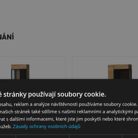
NÁNÍ
 stránky používají soubory cookie.
obsahu, reklam a analýze návštěvnosti používáme soubory cookie.
ašich stránek také sdílíme s našimi reklamními a analytickými par
 s dalšími informacemi, které jste jim poskytli nebo které shro
služeb.
Zásady ochrany osobních údajů
ína Mosaic 11 - pravá
Vitrína Mosaic 1