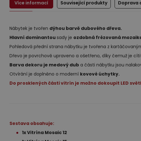
Více informací
Související produkty
Doprava 
Nábytek je tvořen
dýhou barvě dubového dřeva.
Hlavní dominantou
sady je
ozdobná frézovaná mozaik
Pohledová přední strana nábytku je tvořena z kartáčovan
Dřevo je povrchově upraveno a ošetřeno, díky čemuž je cítit
Barva dekoru je medový dub
a části nábytku jsou nalak
Otvírání je doplněno o moderní
kovové úchytky.
Do prosklených části vitrín je možno dokoupit LED světl
Sestava obsahuje:
1x Vitrína Mosaic 12