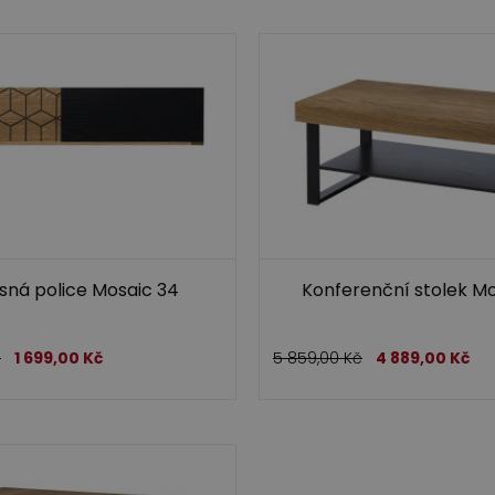
sná police Mosaic 34
Konferenční stolek Mo
č
1 699,00
Kč
5 859,00
Kč
4 889,00
Kč