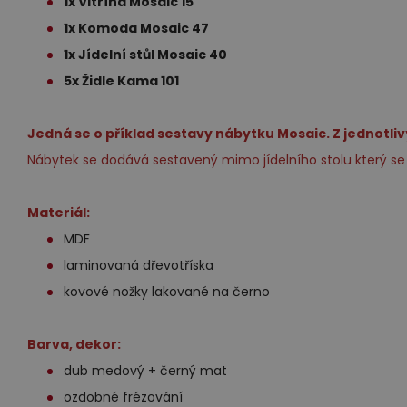
1x Vitrína Mosaic 15
1x Komoda Mosaic 47
1x Jídelní stůl Mosaic 40
5x Židle Kama 101
Jedná se o příklad sestavy nábytku Mosaic. Z jednotli
Nábytek se dodává sestavený mimo jídelního stolu který
Materiál:
MDF
laminovaná dřevotříska
kovové nožky lakované na černo
Barva, dekor:
dub medový + černý mat
ozdobné frézování