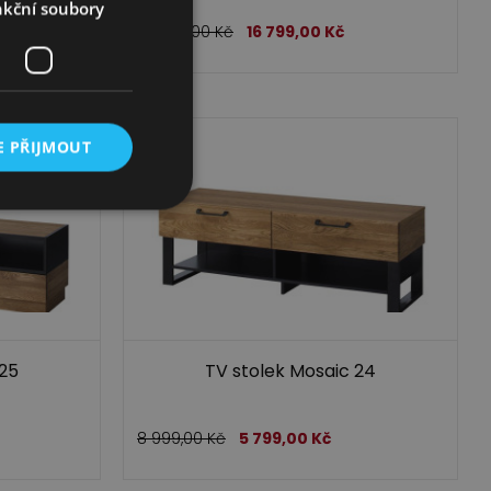
kční soubory
25 399,00
Kč
16 799,00
Kč
E PŘIJMOUT
 25
TV stolek Mosaic 24
8 999,00
Kč
5 799,00
Kč