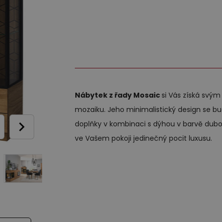
o každodenní spaní
Zrcadla
Dětské závěsné police a s
Nástěnné police
40 000,00
ohovky
Komody
Dětské noční stolky
Ví
Ostatní komponenty - bo
dací soupravy z pravé kůže
Police
Novinky
postel, TV stolky
esla
burety
Nábytek z řady Mosaic
si Vás získá svý
mozaiku. Jeho minimalistický design se b
doplňky v kombinaci s dýhou v barvě dubo
ve Vašem pokoji jedinečný pocit luxusu.