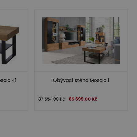
saic 41
Obývací stěna Mosaic 1
87 554,00
Kč
65 699,00
Kč