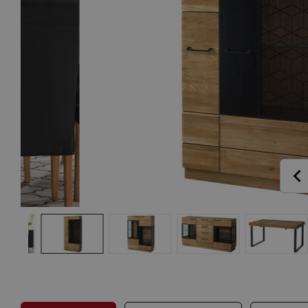
Pr
P
Se
Předsíně
Kř
Ta