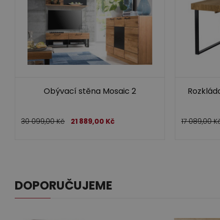
Obývací stěna Mosaic 2
Rozkláda
30 099,00
Kč
21 889,00
Kč
17 089,00
K
DOPORUČUJEME