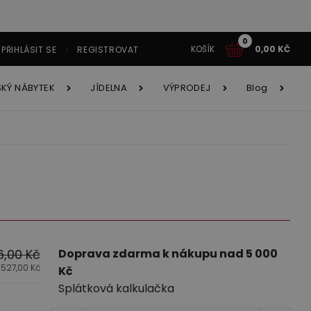
0
KOŠÍK
0,00
KČ
PŘIHLÁSIT SE
REGISTROVAT
SKÝ NÁBYTEK
JÍDELNA
VÝPRODEJ
Blog
tavy
Í
tavy AKCE!
y
ětský nábytek
Jídelna
é systémy
íborníky
6,00
Kč
Doprava zdarma k nákupu nad 5 000
4 527,00
Kč
Kč
cí souprava Astola
Obývací stěna Kama
Splátková kalkulačka