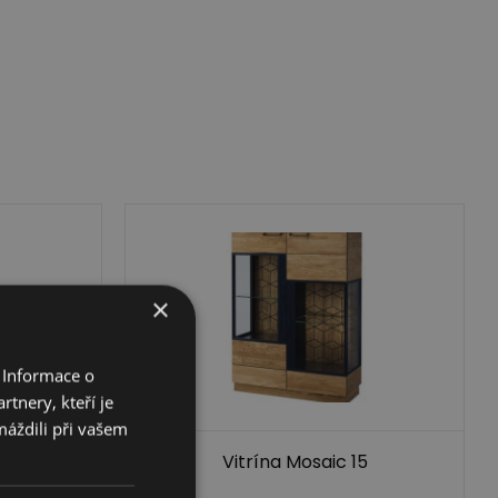
×
 Informace o
tnery, kteří je
máždili při vašem
2
Vitrína Mosaic 15