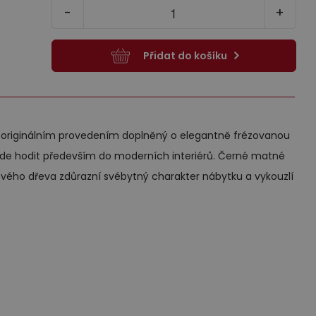
kříňky
Kč
38 190,00
36 072,00
Kč
Kč
30 049,00
Kč
-
+
ce informací
Více informací
Přidat do košíku
xy pod
Výprodej
m originálním provedením doplněný o elegantně frézovanou
ude hodit především do moderních interiérů. Černé matné
vého dřeva zdůrazní svébytný charakter nábytku a vykouzlí