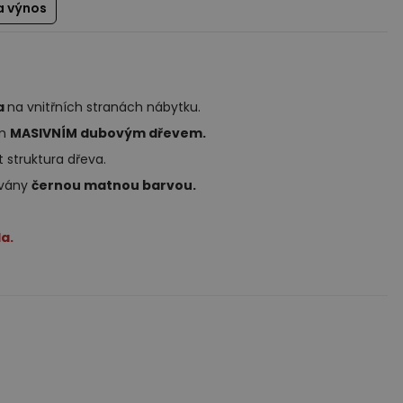
a výnos
a
na vnitřních stranách nábytku.
ým
MASIVNÍM dubovým dřevem.
 struktura dřeva.
ovány
černou matnou barvou.
a.