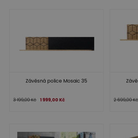
Závěsná police Mosaic 35
Závě
3 199,00
Kč
1 999,00
Kč
2 699,00
K