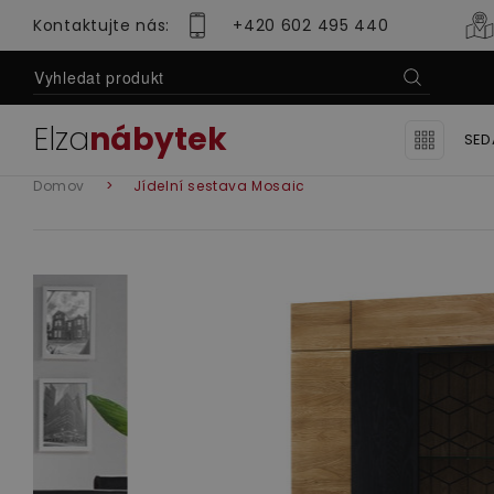
Kontaktujte nás:
+420 602 495 440
Elza
nábytek
l
SED
Ro
Domov
Jídelní sestava Mosaic
Se
Se
Lu
Sedací soupravy
Obývací pok
Se
Mo