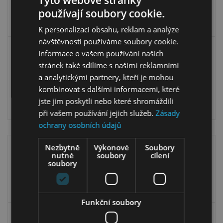
Tyto webové stránky
používají soubory cookie.
K personalizaci obsahu, reklam a analýze
návštěvnosti používáme soubory cookie.
Vitrína Mosaic 10 -
Vitrína Mosaic 11 -
Informace o vašem používání našich
levá
pravá
stránek také sdílíme s našimi reklamními
a analytickými partnery, kteří je mohou
kombinovat s dalšími informacemi, které
19 599,00
Kč
19 599,00
Kč
jste jim poskytli nebo které shromáždili
13 799,00
Kč
13 799,00
Kč
při vašem používání jejich služeb.
Zásady
ochrany osobních údajů
Nezbytně
Výkonové
Soubory
nutné
soubory
cílení
soubory
Funkční soubory
Vitrína Mosaic 12
Vitrína Mosaic 15