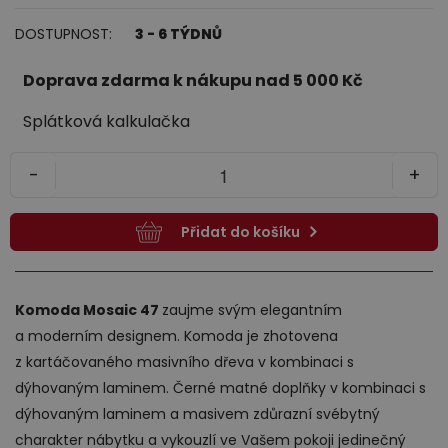
DOSTUPNOST:
3 - 6 TÝDNŮ
Jídelna
Doprava zdarma k nákupu nad 5 000 Kč
Splátková kalkulačka
-
+
Přidat do košíku
Předsíně
Komoda Mosaic 47
zaujme svým elegantním
a moderním designem. Komoda je zhotovena
z kartáčovaného masivního dřeva v kombinaci s
dýhovaným laminem. Černé matné doplňky v kombinaci s
dýhovaným laminem a masivem zdůrazní svébytný
Novinky
charakter nábytku a vykouzlí ve Vašem pokoji jedinečný