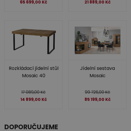
65 699,00
Kč
21 889,00
Kč
Rozkládací jídelní stůl
Jídelní sestava
Mosaic 40
Mosaic
17 089,00
Kč
99 726,00
Kč
14 899,00
Kč
85 199,00
Kč
DOPORUČUJEME