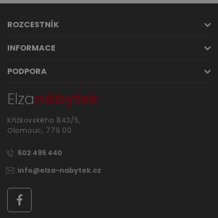
ROZCESTNÍK
INFORMACE
PODPORA
Elza
nábytek
Křížkovského 843/5,
Olomouc, 779 00
602 495 440
info@elza-nabytek.cz