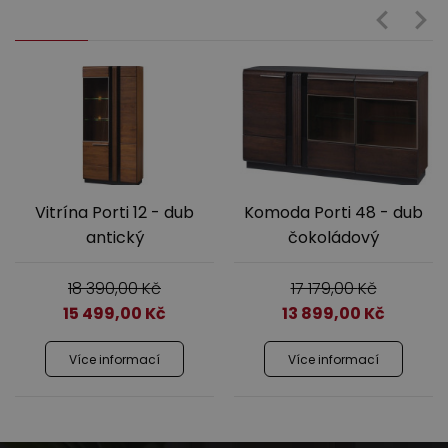
Vitrína Porti 12 - dub
Komoda Porti 48 - dub
antický
čokoládový
18 390,00
Kč
17 179,00
Kč
15 499,00
Kč
13 899,00
Kč
Více informací
Více informací