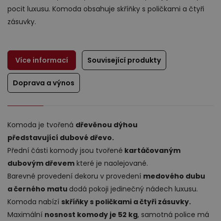
pocit luxusu. Komoda obsahuje skříňky s poličkami a čtyři
zásuvky.
Více informací
Související produkty
Doprava a výnos
Výprodej
Komoda je tvořená
dřevěnou dýhou
představující dubové dřevo.
Přední části komody jsou tvořené
kartáčovaným
dubovým dřevem
které je naolejované.
Barevné provedení dekoru v provedení
medového dubu
a černého matu
dodá pokoji jedinečný nádech luxusu.
Komoda nabízí
skříňky s poličkami a čtyři zásuvky.
Maximální
nosnost komody je 52 kg
, samotná police má