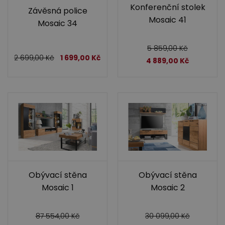
Konferenční stolek
Závěsná police
Mosaic 41
Mosaic 34
5 859,00
Kč
2 699,00
Kč
1 699,00
Kč
4 889,00
Kč
Obývací stěna
Obývací stěna
Mosaic 1
Mosaic 2
87 554,00
Kč
30 099,00
Kč