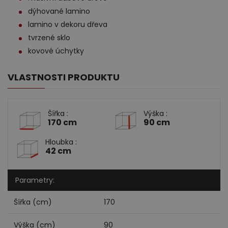
dýhované lamino
lamino v dekoru dřeva
tvrzené sklo
kovové úchytky
VLASTNOSTI PRODUKTU
Šířka :
Výška :
170 cm
90 cm
Hloubka :
42 cm
Parametry:
Šířka (cm)
170
Výška (cm)
90