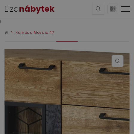
Elza
nábytek
l
Komoda Mosaic 47
Sedací soupravy
Obývací pokoj