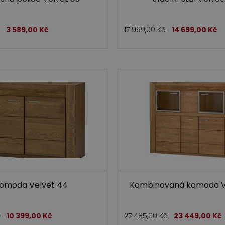
3 589,00
Kč
17 999,00
Kč
14 699,00
Kč
omoda Velvet 44
Kombinovaná komoda V
č
10 399,00
Kč
27 485,00
Kč
23 449,00
Kč