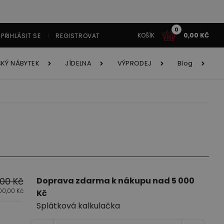
0
KOŠÍK
0,00
KČ
PŘIHLÁSIT SE
REGISTROVAT
SKÝ NÁBYTEK
JÍDELNA
VÝPRODEJ
Blog
tavy
Í
tavy AKCE!
y
ětský nábytek
Jídelna
é systémy
íborníky
,00
Kč
Doprava zdarma k nákupu nad 5 000
100,00
Kč
Kč
cí souprava Astola
Obývací stěna Velvet
Splátková kalkulačka