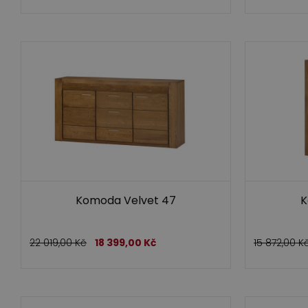
Komoda Velvet 47
K
22 019,00
Kč
18 399,00
Kč
15 872,00
K