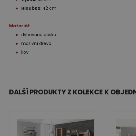
Hloubka
: 42 cm
Materiál:
dýhovaná deska
masivní dřevo
kov
DALŠÍ PRODUKTY Z KOLEKCE K OBJED