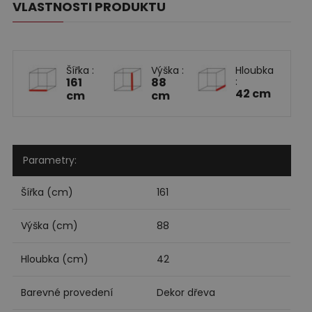
VLASTNOSTI PRODUKTU
Šířka :
Výška :
Hloubka
161
88
:
42 cm
cm
cm
Parametry:
Šířka (cm)
161
Výška (cm)
88
Hloubka (cm)
42
Barevné provedení
Dekor dřeva