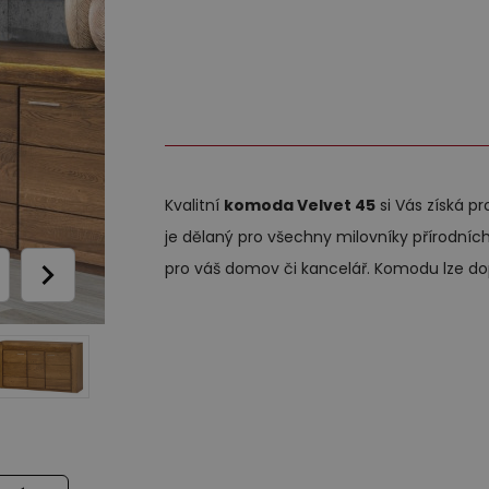
o každodenní spaní
Zrcadla
Dětské závěsné police a s
Nástěnné police
40 000,00
ohovky
Komody
Dětské noční stolky
Ví
Ostatní komponenty - bo
dací soupravy z pravé kůže
Novinky
Police
postel, TV stolky
esla
Kvalitní
komoda Velvet 45
si Vás získá pr
burety
je dělaný pro všechny milovníky přírodních
pro váš domov či kancelář. Komodu lze dopl