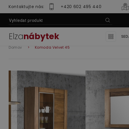
Kontaktujte nás:
+420 602 495 440
l
Elza
nábytek
SED
Domov
Komoda Velvet 45
Ro
Se
Se
Lu
Sedací soupravy
Obývací pok
Se
Mo