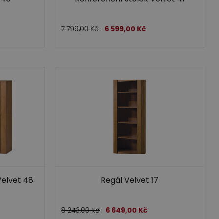
7 799,00
Kč
6 599,00
Kč
elvet 48
Regál Velvet 17
8 243,00
Kč
6 649,00
Kč