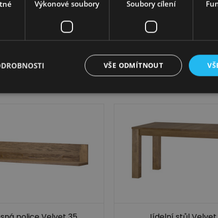
tné
Výkonové soubory
Soubory cílení
Fun
Vitrína Velvet 15
TV stolek Velvet 
ODROBNOSTI
VŠE ODMÍTNOUT
VŠ
č
16 049,00
Kč
10 299,00
Kč
8 299,00
Kč
sná police Velvet 35
Jídelní stůl Velvet