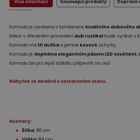
Více informací
Související produkty
Doprava 
Komoda je vyrobena z kombinace
kvalitního dubového d
Dekor v dřevěném provedení
dub rustikal
bude vynikat v k
Komoda má
tři dvířka
a jemné
kovové
úchytky.
Komoda je
doplněna elegantním pásem LED osvětlení
,
Komodu lze pro lepší stabilitu připevnit na zeď.
Nábytek se dodává v sestaveném stavu.
Rozměry:
Šířka
: 161 cm
Výška
: 89 cm