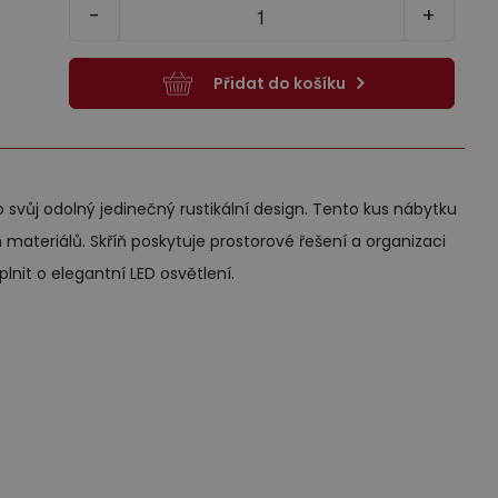
kříňky
Kč
38 190,00
74 145,00
Kč
Kč
61 139,00
Kč
-
+
ce informací
Více informací
Přidat do košíku
xy pod
Výprodej
o svůj odolný jedinečný rustikální design. Tento kus nábytku
 materiálů. Skříň poskytuje prostorové řešení a organizaci
nit o elegantní LED osvětlení.