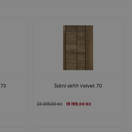
 73
Šatní skříň Velvet 70
23 206,00
Kč
19 199,00
Kč