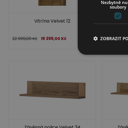
Nezbytně nu
soubory
Vitrína Velvet 12
ZOBRAZIT P
22 999,00
Kč
19 399,00
Kč
19 199,00
K
Závěsná police Velvet 34
Závě