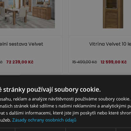
elní sestava Velvet
Vitrína Velvet 10 l
Kč
72 239,00
Kč
15 499,00
Kč
12 599,00
Kč
 stránky používají soubory cookie.
obsahu, reklam a analýze návštěvnosti používáme soubory cookie.
ašich stránek také sdílíme s našimi reklamními a analytickými par
 s dalšími informacemi, které jste jim poskytli nebo které shro
služeb.
Zásady ochrany osobních údajů