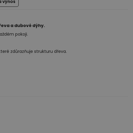
a výnos
řeva a dubové dýhy.
aždém pokoji.
 které zdůrazňuje strukturu dřeva.