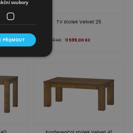
kční soubory
24
TV stolek Velvet 25
E PŘIJMOUT
13 799,00
Kč
11 599,00
Kč
 40
Konferenční stolek Velvet 41