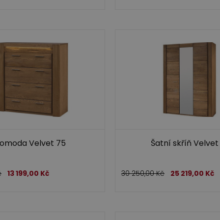
omoda Velvet 75
Šatní skříň Velvet
č
13 199,00
Kč
30 250,00
Kč
25 219,00
Kč