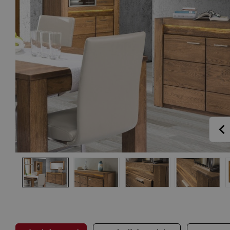
Pr
P
Se
Předsíně
Kř
Ta