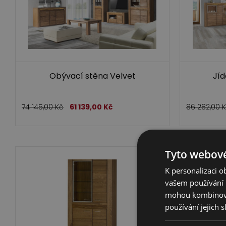
Obývací stěna Velvet
Jíd
74 145,00
Kč
61 139,00
Kč
86 282,00
Tyto webové
K personalizaci 
vašem používání n
mohou kombinovat
používání jejich 