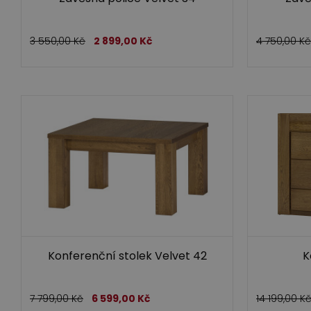
3 550,00
Kč
2 899,00
Kč
4 750,00
Kč
Konferenční stolek Velvet 42
K
7 799,00
Kč
6 599,00
Kč
14 199,00
K