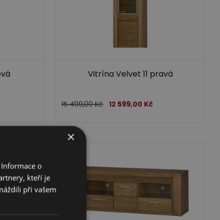
evá
Vitrína Velvet 11 pravá
15 499,00
Kč
12 599,00
Kč
×
 Informace o
tnery, kteří je
máždili při vašem