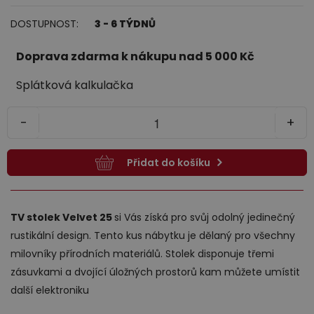
DOSTUPNOST:
3 - 6 TÝDNŮ
Jídelna
Doprava zdarma k nákupu nad 5 000 Kč
Splátková kalkulačka
-
+
Přidat do košíku
Předsíně
TV stolek Velvet 25
si Vás získá pro svůj odolný jedinečný
rustikální design. Tento kus nábytku je dělaný pro všechny
milovníky přírodních materiálů. Stolek disponuje třemi
zásuvkami a dvojící úložných prostorů kam můžete umístit
další elektroniku
Novinky