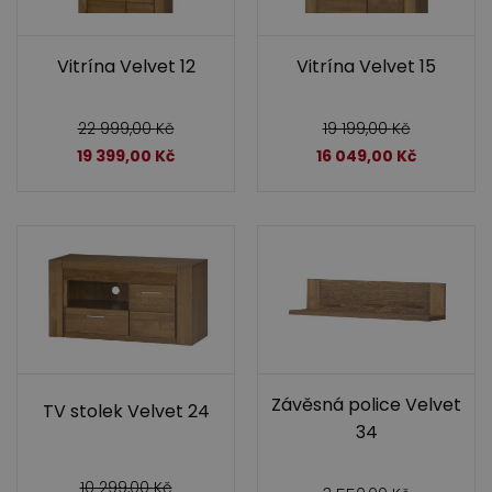
Vitrína Velvet 12
Vitrína Velvet 15
22 999,00
Kč
19 199,00
Kč
19 399,00
Kč
16 049,00
Kč
Závěsná police Velvet
TV stolek Velvet 24
34
10 299,00
Kč