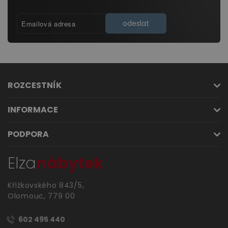
odeslat
ROZCESTNÍK
INFORMACE
PODPORA
Elza
nábytek
Křížkovského 843/5,
Olomouc, 779 00
602 495 440