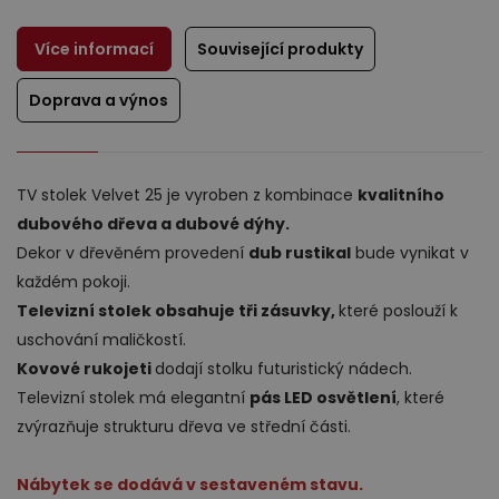
Více informací
Související produkty
Doprava a výnos
Výprodej
TV stolek Velvet 25 je vyroben z kombinace
kvalitního
dubového dřeva a dubové dýhy.
Dekor v dřevěném provedení
dub rustikal
bude vynikat v
každém pokoji.
Televizní stolek obsahuje tři zásuvky,
které poslouží k
uschování maličkostí.
Kovové rukojeti
dodají stolku futuristický nádech.
Televizní stolek má elegantní
pás LED osvětlení
, které
zvýrazňuje strukturu dřeva ve střední části.
Nábytek se dodává v sestaveném stavu.