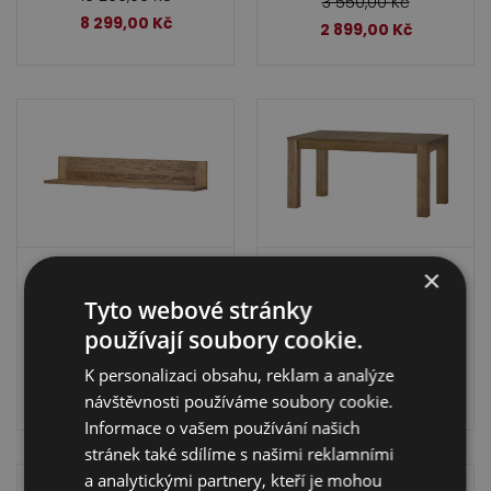
3 550,00
Kč
8 299,00
Kč
2 899,00
Kč
×
Závěsná police Velvet
Jídelní stůl Velvet 40
35
Tyto webové stránky
používají soubory cookie.
17 999,00
Kč
4 750,00
Kč
K personalizaci obsahu, reklam a analýze
14 699,00
Kč
3 589,00
Kč
návštěvnosti používáme soubory cookie.
Informace o vašem používání našich
stránek také sdílíme s našimi reklamními
a analytickými partnery, kteří je mohou