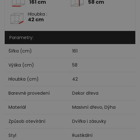
161 cm
58 cm
Hloubka :
42 cm
Parametry:
Šířka (cm)
161
Výška (cm)
58
Hloubka (cm)
42
Barevné provedení
Dekor dřeva
Materiál
Masivní dřevo, Dýha
Způsob otevírání
Dvířka i zásuvky
Styl
Rustikální