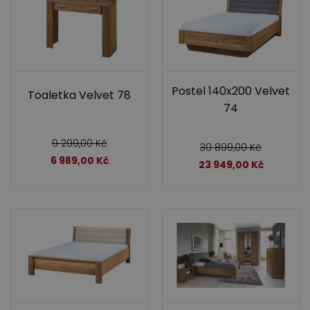
Postel 140x200 Velvet
Toaletka Velvet 78
74
9 299,00
Kč
30 899,00
Kč
6 989,00
Kč
23 949,00
Kč