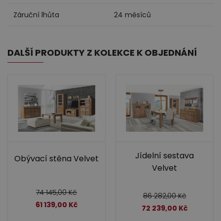
Záruční lhůta
24 měsíců
DALŠÍ PRODUKTY Z KOLEKCE K OBJEDNÁNÍ
Jídelní sestava
Obývací stěna Velvet
Velvet
74 145,00
Kč
86 282,00
Kč
61 139,00
Kč
72 239,00
Kč