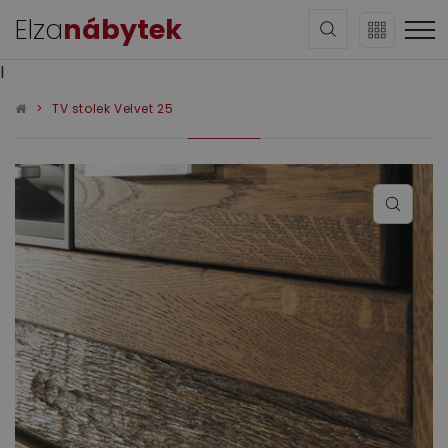
Elza
nábytek
l
TV stolek Velvet 25
Sedací soupravy
Obývací pokoj