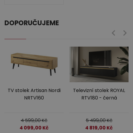
DOPORUČUJEME
TV stolek Artisan Nordi
Televizní stolek ROYAL
NRTV160
RTV180 - černá
4 599,00
Kč
5 499,00
Kč
4 099,00
Kč
4 819,00
Kč