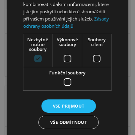
kombinovat s dalšími informacemi, které
jste jim poskytli nebo které shromáždili
při vašem používání jejich služeb.
Zásady
ochrany osobních údajů
Nezbytně
Výkonové
Soubory
Konferenční stolek
Konferenční stolek
nutné
soubory
cílení
soubory
Velvet 41
Velvet 42
7 799,00
Kč
6 599,00
Kč
7 799,00
Kč
6 599,00
Kč
Funkční soubory
VŠE PŘIJMOUT
VŠE ODMÍTNOUT
Komoda Velvet 44
Komoda Velvet 45